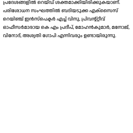
പ്രദേശങ്ങളില്‍ റെയ്ഡ് ശക്തമാക്കിയിരിക്കുകയാണ്.
പരിശോധന സംഘത്തില്‍ ബദിയടുക്ക എക്‌സൈസ്
റെയിഞ്ച് ഇന്‍സ്‌പെക്ടര്‍ എച്ച് വിനു, പ്രിവന്റ്റ്റീവ്
ഓഫീസര്‍മാരായ കെ എം പ്രദീപ്, മോഹന്‍കുമാര്‍, മനോജ്,
വിനോദ്, അശ്വതി ഗോപി എന്നിവരും ഉണ്ടായിരുന്നു.