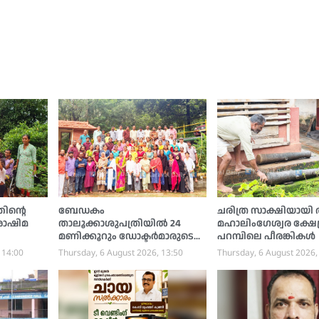
ിന്റെ
ബേഡകം
ചരിത്ര സാക്ഷിയായി
രോഷിമ
താലൂക്കാശുപത്രിയില്‍ 24
മഹാലിംഗേശ്വര ക്ഷേത
മണിക്കൂറും ഡോക്ടര്‍മാരുടെ
പറമ്പിലെ പീരങ്കികള്‍
സേവനം വേണം; ആവശ്യം
 14:00
Thursday, 6 August 2026, 13:50
Thursday, 6 August 2026,
ശക്തമാകുന്നു