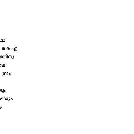
ദുമ
ല്‍ കെ എ
ത്തിനു
ിലെ
ഗ്രാം
ലും
ുടേയും
ം
െ