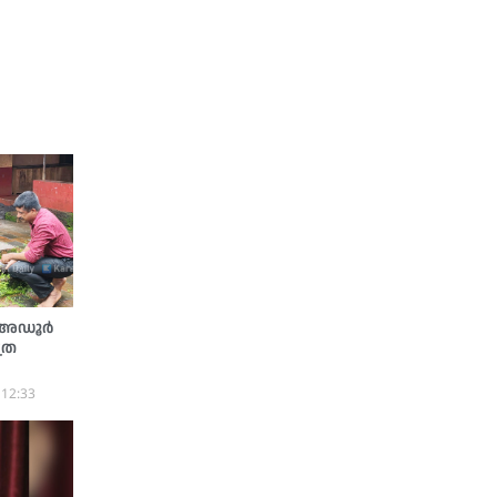
 അഡൂര്‍
്ര
 12:33