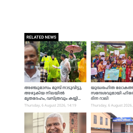
RELATED NEWS
അഞ്ചുമാസം മുമ്പ് നാടുവിട്ടു,
യുദ്ധരഹിത ലോകത്ത
അഴുകിയ നിലയില്‍
സന്ദേശവുമായി ഹി
മൃതദേഹം, വസ്ത്രവും കയ്യിലെ
ദിന റാലി
സ്റ്റീല്‍ വളയും കണ്ട് ആളെ
Thursday, 6 August 2026, 14:19
Thursday, 6 August 2026,
തിരിച്ചറിഞ്ഞു, ഗൃഹനാഥന്റെ
മൃതദേഹം ബന്ധുക്കള്‍
ഏറ്റുവാങ്ങി സംസ്‌കരിച്ചു