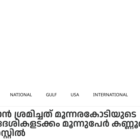
NATIONAL
GULF
USA
INTERNATIONAL
്‍ ശ്രമിച്ചത് മൂന്നരകോടിയുടെ
േശികളടക്കം മൂന്നുപേര്‍ കണ്ണൂര
്റില്‍