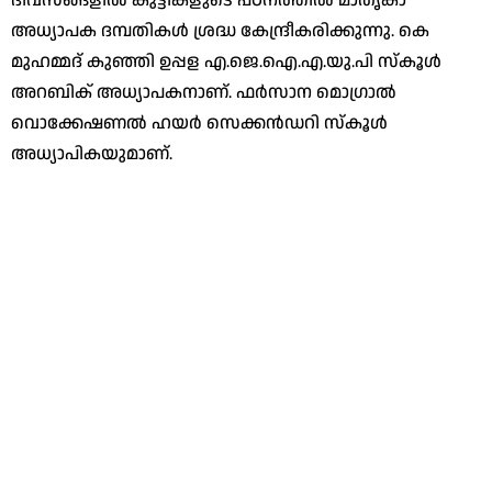
ദിവസങ്ങളില്‍ കുട്ടികളുടെ പഠനത്തില്‍ മാതൃകാ
അധ്യാപക ദമ്പതികള്‍ ശ്രദ്ധ കേന്ദ്രീകരിക്കുന്നു. കെ
മുഹമ്മദ് കുഞ്ഞി ഉപ്പള എ.ജെ.ഐ.എ.യു.പി സ്‌കൂള്‍
അറബിക് അധ്യാപകനാണ്. ഫര്‍സാന മൊഗ്രാല്‍
വൊക്കേഷണല്‍ ഹയര്‍ സെക്കന്‍ഡറി സ്‌കൂള്‍
അധ്യാപികയുമാണ്.