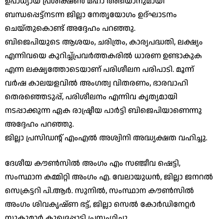
ഉപാധ്യായ പ്രശിക്ഷൺ മഹാ അഭിയാനുമായി
ബന്ധപ്പെട്ട്നടന്ന ജില്ലാ നേതൃയോഗം ഉദ്ഘാടനം
ചെയ്തുകൊണ്ട് അദ്ദേഹം പറഞ്ഞു.
ബിജെപിയുടെ ആശയം, ചരിത്രം, കാര്യപദ്ധതി, ലക്ഷ്യം
എന്നിവയെ കുറിച്ച്പ്രവർത്തകരിൽ ധാരണ ഉണ്ടാകുക
എന്ന ലക്ഷ്യത്തോടെയാണ് പരിശീലന പരിപാടി. മൂന്ന്
വർഷ കാലയളവിൽ അംഗത്വ വിതരണം, ഭാരവാഹി
തെരഞ്ഞെടുപ്പ്, പരിശീലനം എന്നിവ കൃത്യമായി
നടപ്പാക്കുന്ന ഏക രാഷ്ട്രീയ പാർട്ടി ബിജെപിയാണെന്നു
അദ്ദേഹം പറഞ്ഞു.
ജില്ലാ പ്രസിഡൻ്റ് എംഎൽ അശ്വിനി അദ്ധ്യക്ഷത വഹിച്ചു.
ദേശീയ കൗൺസിൽ അംഗം എം സഞ്ജീവ ഷെട്ടി,
സംസ്ഥാന കമ്മിറ്റി അംഗം എ. വേലായുധൻ, ജില്ലാ ജനറൽ
സെക്രട്ടറി പി.ആർ. സുനിൽ, സംസ്ഥാന കൗൺസിൽ
അംഗം ശിവകൃഷ്ണ ഭട്ട്, ജില്ലാ സെൽ കോർഡിനേറ്റർ
സുകുമാർ കുദ്രെപ്പാടി പ്രസംഗിച്ചു.