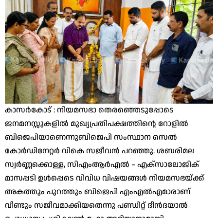
കാസർകോട് : നിയമസഭാ തെരഞ്ഞെടുപ്പോടെ
ജനമനസ്സുകളിൽ മുഖ്യപ്രതിപക്ഷത്തിൻ്റെ റോളിൽ
ബിജെപിയാണെന്നുബിജെപി സംസ്ഥാന സെൽ
കോർഡിനേറ്റർ വികെ സജീവൻ പറഞ്ഞു. ശബരിമല
സ്വർണ്ണക്കൊള്ള, സിഎംആർഎൽ – എക്‌സാലോജിക്
മാസപ്പടി ഉൾപ്പെടെ വിവിധ വിഷയങ്ങൾ നിയമസഭയ്ക്ക്
അകത്തും പുറത്തും ബിജെപി എംഎൽഎമാരാണ്
വീണ്ടും സജീവമാക്കിയതെന്നു പണ്ഡിറ്റ് ദീൻദയാൽ