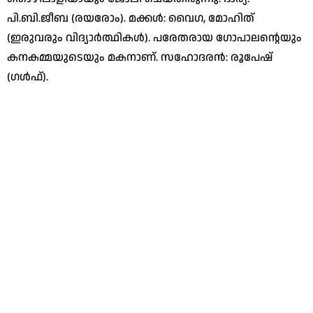
പി.ബി.ജീബ (രയരോം). മക്കള്‍: വൈഗ, മോഹിത്
(ഇരുവരും വിദ്യാര്‍ത്ഥികള്‍). പരേതരായ ഗോപാലന്റെയും
കനകമ്മയുടെയും മകനാണ്. സഹോദരന്‍: രൂപേഷ്
(ഗള്‍ഫ്).