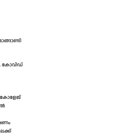
ാങ്ങാണ്ടി
ി. കോവിഡ്
ൽ കോളേജ്
കൽ
ക്ഷണം
േക്ക്