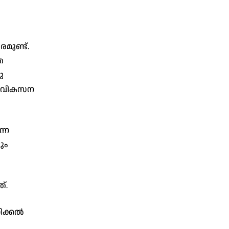
മുണ്ട്.
ത
ു
് വികസന
നെ
ും
്.
ഡിക്കൽ