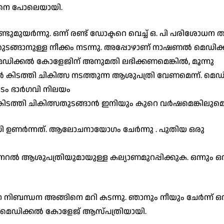
ഥനെ പോലെയായി.
ുമുയർന്നു. ഒന്ന് രണ്ട് ഡോക്ടറെ വെച്ച് ഒ. പി പരിശോധന തു
്ങാനുള്ള നീക്കം നടന്നു. അപ്പോഴാണ് നാഷണൽ മെഡിക
െഡിക്കൽ കോളേജിന് അനുമതി ലഭിക്കണമെങ്കിൽ, മൂന്നു
കിടത്തി ചികിത്സ നടത്തുന്ന ആശുപത്രി വേണമെന്ന്. മെ
ടിടം ഭാർഗവി നിലയം
ിടത്തി ചികിത്സതുടങ്ങാൻ ഇനിയും കുറെ വർഷമെങ്കിലുമെട
ധി ഉണർന്നത്. ആലോചനായോഗം ചേർന്നു . പുതിയ ഒരു
ആശുപത്രിയുമായുള്ള കല്യാണമുറപ്പിക്കുക. ഒന്നും ഒന
ിബന്ധന അങ്ങിനെ മറി കടന്നു. ഞാനും നീയും ചേർന്ന് ഒന്
് മെഡിക്കൽ കോളേജ് ആസ്പത്രിയായി.