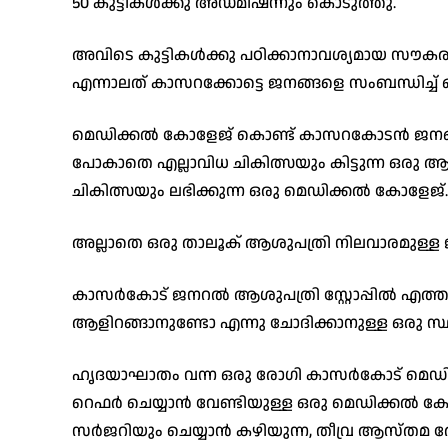
50 കുട്ടികൾക്കു അഡ്മിഷന്നും കൊടുത്തു.
അവിടെ കുട്ടികൾക്കു പഠിക്കാനാവശ്യമായ സൗകര്
എന്നാലത് കാസറക്കോട്ടെ ജനങ്ങളെ സംബന്ധിച്ച് ഒര
മെഡിക്കൽ കോളേജ് കൊണ്ട് കാസറകോടൻ ജനങ്ങ
പോകാതെ എല്ലാവിധ ചികിത്സയും കിട്ടുന്ന ഒരു ആരോ
ചികിത്സയും ലഭിക്കുന്ന ഒരു മെഡിക്കൽ കോളേജ്.
അല്ലാതെ ഒരു താലൂക് ആശുപത്രി നിലവാരമുള
കാസർകോട് ജനറൽ ആശുപത്രി സ്റ്റോപ്പിൽ എത്
ആളിറങ്ങാനുണ്ടോ എന്നു ചോദിക്കാനുള്ള ഒരു സ്ഥ
ഹൃദയാഘാതം വന്ന ഒരു രോഗി കാസർകോട് മെഡിക്
റെഫർ ചെയ്യാൻ വേണ്ടിയുള്ള ഒരു മെഡിക്കൽ കോളേ
സർജറിയും ചെയ്യാൻ കഴിയുന്ന, തീവ്ര ആസ്തമ രോഗ