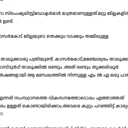
പെഷ്യലിസ്റ്റ്ഡോക്ടർമാർ മാത്രമാണുള്ളത്.മറ്റു ജില്ലകളി
ഉണ്ട്.
ാസർകോട് ജില്ലയുടെ തെക്കുo വടക്കും തമ്മിലുള്ള
 താലൂക്കാശു പത്രിയുണ്ട്. കാസർകോട്,മഞ്ചേശ്വരം താലൂക
സ്ദുർഗ് താലൂക്കിൽ രണ്ടും .അത് രണ്ടും തൃക്കരിപ്പൂർ
ഷങ്ങളായി ആ മണ്ഡലത്തിൽ നിന്നുള്ള എം ൽ എ ഒരു പാർട
്നത് സംസ്ഥാനത്തെ വികസനത്തോടൊപ്പം എത്താത്തത്
 ഉള്ളത് കൊണ്ടായിരിക്കാം.അവരെ കുറ്റം പറഞ്ഞിട്ട് കാര്യമി
?.