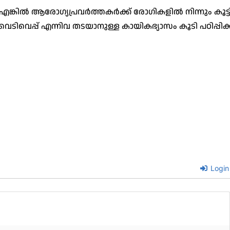
. എങ്കിൽ ആരോഗ്യപ്രവർത്തകർക്ക് രോഗികളിൽ നിന്നും കൂട്ട
, വെടിവെപ്പ് എന്നിവ തടയാനുള്ള കായികഭ്യാസം കൂടി പഠിപ്പി
Login