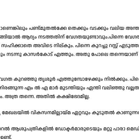
െങ്കിലും പണ്ട്മുതൽക്കേ തെക്കും വടക്കും വലിയ അന്തര
ടങ്ങിയാൽ ആദ്യം നടത്തതിന് വേഗതയുണ്ടാവും.പിന്നെ വേഗ
്കാതെ അവിടെ നില്കും. പിന്നെ കുറച്ചു റസ്റ്റ്‌ എടുത്ത
െയും നടന്നു കാസർകോട് എത്തും. അതു പോലെ തന്നെയാണ
േഗത കുറഞ്ഞു തൃശൂർ എത്തുമ്പോഴേക്കും നിൽക്കും. പിന്
 നിരങ്ങുന്ന എം ൽ എ മാർ മുടന്തിയും ഏന്തി വലിഞ്ഞു വല്ലത
ും. അത്ര തന്നെ. അതിൽ കക്ഷിഭേദമില്ല.
 മേഖലയിൽ വികസനമില്ലായ്മ ഏറ്റവും കൂടുതൽ കാണുന്നത
ലാ, ജനറൽ ആശുപത്രികളിൽ ഡോക്ടർമാരുടെയും മറ്റു പാരാ മെ
ണ്ട്.