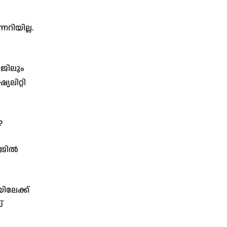
റിയില്ല.
ജിലും
യലിറ്റി
?
േജിൽ
ിലേക്ക്
്