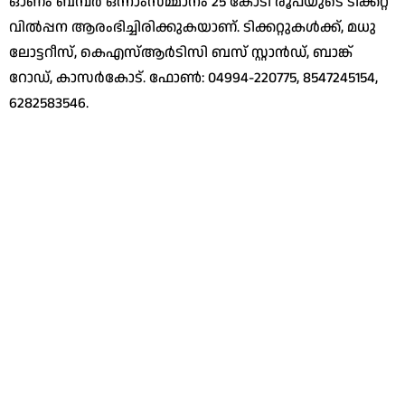
ഓണം ബമ്പര്‍ ഒന്നാംസമ്മാനം 25 കോടി രൂപയുടെ ടിക്കറ്റ്
വില്‍പ്പന ആരംഭിച്ചിരിക്കുകയാണ്. ടിക്കറ്റുകള്‍ക്ക്, മധു
ലോട്ടറീസ്, കെഎസ്ആര്‍ടിസി ബസ് സ്റ്റാന്‍ഡ്, ബാങ്ക്
റോഡ്, കാസര്‍കോട്. ഫോണ്‍: 04994-220775, 8547245154,
6282583546.