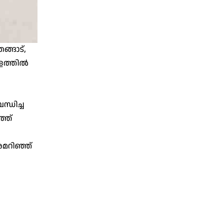
ങ്ങാട്,
ത്തില്‍
ന്ധിച്ച
്ത്
രമറിഞ്ഞ്