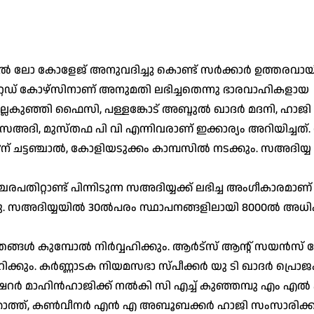
‍ ലോ കോളേജ് അനുവദിച്ചു കൊണ്ട് സര്‍ക്കാര്‍ ഉത്തരവായ
റ്റഡ് കോഴ്‌സിനാണ് അനുമതി ലഭിച്ചതെന്നു ഭാരവാഹികളായ
ല്ലകുഞ്ഞി ഫൈസി, പള്ളങ്കോട് അബ്ദുല്‍ ഖാദര്‍ മദനി, ഹാജി 
‍ സഅദി, മുസ്തഫ പി വി എന്നിവരാണ് ഇക്കാര്യം അറിയിച്ചത്
് ചട്ടഞ്ചാല്‍, കോളിയടുക്കം കാമ്പസില്‍ നടക്കും. സഅദിയ്യ
ചരപതിറ്റാണ്ട് പിന്നിടുന്ന സഅദിയ്യക്ക് ലഭിച്ച അംഗീകാരമാണ
സഅദിയ്യയില്‍ 30ല്‍പരം സ്ഥാപനങ്ങളിലായി 8000ല്‍ അധ
ള്‍ കുമ്പോല്‍ നിര്‍വ്വഹിക്കും. ആര്‍ട്‌സ് ആന്റ് സയന്‍സ
കും. കര്‍ണ്ണാടക നിയമസഭാ സ്പീക്കര്‍ യു ടി ഖാദര്‍ പ്രൊജക്
്രഷറര്‍ മാഹിന്‍ഹാജിക്ക് നല്‍കി സി എച്ച് കുഞ്ഞമ്പു എം എല്
ണിക്കോത്ത്, കണ്‍വീനര്‍ എന്‍ എ അബൂബക്കര്‍ ഹാജി സംസാരിക്