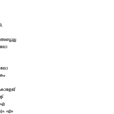
ി.
അബ്ദുല്ല
. ലോ
് ലോ
ികം
് കോളേജ്
ട്
‍ എ
കും. എം