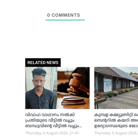
0
COMMENTS
RELATED NEWS
വിവാഹ വാഗ്ദാനം നൽകി
കുമ്പള കമ്മ്യൂണിറ്റി
പ്രതിയുടെ വീട്ടിൽ വച്ചും
സെന്ററിൽ കയറി അത
ബന്ധുവിന്റെ വീട്ടിൽ വച്ചും
ഉദ്യോഗസ്ഥരുടെ ജോ
പലതവണ പീഡിപ്പിച്ചു;
തടസപെടുത്തി, രോ
Thursday, 6 August 2026, 21:41
Thursday, 6 August 2026,
കോയിപ്പാടി സ്വദേശിക്ക് 10
വീഡിയോ ചിത്രീകരിച്ച