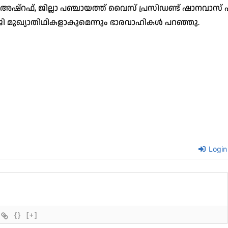
അഷ്‌റഫ്, ജില്ലാ പഞ്ചായത്ത് വൈസ് പ്രസിഡണ്ട് ഷാനവാസ് പാ
ി മുഖ്യാതിഥികളാകുമെന്നും ഭാരവാഹികള്‍ പറഞ്ഞു.
Login
{}
[+]