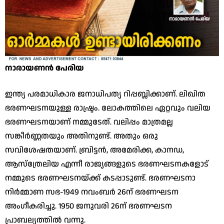
നാരായണന്‍ പേരിയ
ഇന്ത്യ പരമാധികാര ജനാധിപത്യ റിപ്പബ്ലിക്കാണ്. ലിഖിത
ഭരണഘടനയുള്ള രാഷ്ട്രം. ലോകത്തിലെ ഏറ്റവും വലിയ
ഭരണഘടനയാണ് നമ്മുടേത്. വലിപ്പം മാത്രമല്ല
സങ്കീര്‍ണ്ണതയും അതിനുണ്ട്. അതും ഒരു
സവിശേഷതയാണ്. ബ്രിട്ടന്‍, അമേരിക്ക, കാനഡ,
ആസ്ത്രേലിയ എന്നീ രാജ്യങ്ങളുടെ ഭരണഘടനകളോട്
നമ്മുടെ ഭരണഘടനയ്ക്ക് കടപ്പാടുണ്ട്. ഭരണഘടനാ
നിര്‍മ്മാണ സഭ-1949 നവംബര്‍ 26ന് ഭരണഘടന
അംഗീകരിച്ചു. 1950 ജനുവരി 26ന് ഭരണഘടന
പ്രാബല്യത്തില്‍ വന്നു.