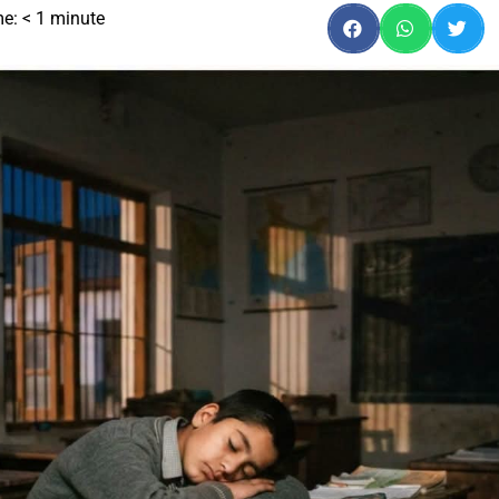
me:
< 1
minute