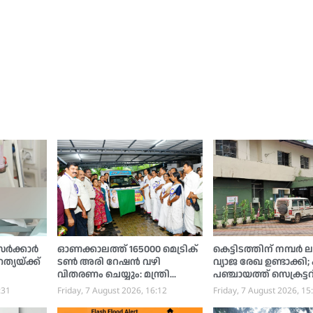
്‍ക്കാര്‍
ഓണക്കാലത്ത് 165000 മെട്രിക്
കെട്ടിടത്തിന് നമ്പര്‍ ല
്യയ്ക്ക്
ടണ്‍ അരി റേഷന്‍ വഴി
വ്യാജ രേഖ ഉണ്ടാക്കി;
വിതരണം ചെയ്യും: മന്ത്രി
പഞ്ചായത്ത് സെക്രട്ട
അനൂപ് ജേക്കബ്
പരാതിയില്‍ പൂക്കട്ട
:31
Friday, 7 August 2026, 16:12
Friday, 7 August 2026, 15
സ്വദേശിക്കെതിരെ
കേസെടുത്തു