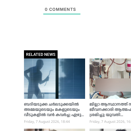
0
COMMENTS
RELATED NEWS
ബദിയടുക്ക ചർലടുക്കയിൽ
ജില്ലാ ആസ്ഥാനത്ത് സര
അമ്മയുടെയും മകളുടെയും
ജീവനക്കാരി ആത്മഹത
വീടുകളിൽ വൻ കവർച്ച; ഏഴു
ശ്രമിച്ചു; യുവതി
പവൻ സ്വർണ്ണം കവർന്നു,
ആശുപത്രിയില്‍
Friday, 7 August 2026, 18:44
Friday, 7 August 2026, 16
പൊലീസ് അന്വേഷണം
ആരംഭിച്ചു