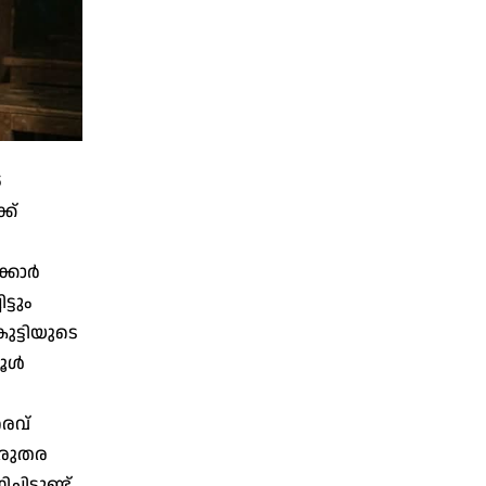
5
ക്
കാര്‍
്ടും
കുട്ടിയുടെ
കൂൾ
തരവ്
ഗുരുതര
്ടുണ്ട്.