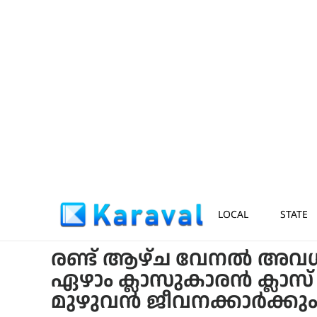
LOCAL
STATE
രണ്ട് ആഴ്ച വേനൽ അവധി; സ
ഏഴാം ക്ലാസുകാരന്‍ ക്ലാസ്
മുഴുവൻ ജീവനക്കാർക്