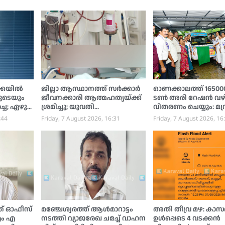
ക്കയിൽ
ജില്ലാ ആസ്ഥാനത്ത് സര്‍ക്കാര്‍
ഓണക്കാലത്ത് 165000 
ുടെയും
ജീവനക്കാരി ആത്മഹത്യയ്ക്ക്
ടണ്‍ അരി റേഷന്‍ വഴ
്ച; ഏഴു
ശ്രമിച്ചു; യുവതി
വിതരണം ചെയ്യും: മന്ത
നു,
ആശുപത്രിയില്‍
അനൂപ് ജേക്കബ്
:44
Friday, 7 August 2026, 16:31
Friday, 7 August 2026, 16
ം
്ത് ഓഫീസ്
മഞ്ചേശ്വരത്ത് ആൾമാറാട്ടം
അതി തീവ്ര മഴ: കാസര
 എം എ
നടത്തി വ്യാജരേഖ ചമച്ച് വാഹന
ഉള്‍പ്പെടെ 4 വടക്കന്‍