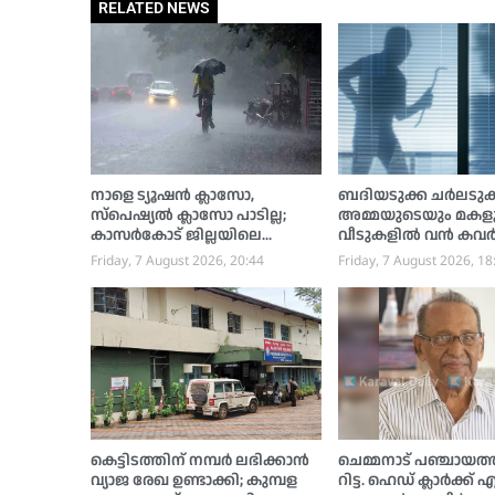
RELATED NEWS
നാളെ ട്യൂഷൻ ക്ലാസോ,
ബദിയടുക്ക ചർലടു
സ്പെഷ്യൽ ക്ലാസോ പാടില്ല;
അമ്മയുടെയും മകള
കാസർകോട് ജില്ലയിലെ
വീടുകളിൽ വൻ കവർച
വിദ്യാഭ്യാസ സ്ഥാപനങ്ങൾക്ക്
പവൻ സ്വർണ്ണം കവർന്
Friday, 7 August 2026, 20:44
Friday, 7 August 2026, 18
ശനിയാഴ്ച അവധി
പൊലീസ് അന്വേഷണ
ആരംഭിച്ചു
കെട്ടിടത്തിന് നമ്പര്‍ ലഭിക്കാന്‍
ചെമ്മനാട് പഞ്ചായത
വ്യാജ രേഖ ഉണ്ടാക്കി; കുമ്പള
റിട്ട. ഹെഡ് ക്ലാർക്ക്