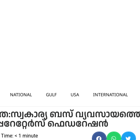
NATIONAL
GULF
USA
INTERNATIONAL
്ര:സ്വകാര്യ ബസ് വ്യവസായത്ത
റേറ്റേര്‍സ് ഫെഡറേഷന്‍
 Time:
< 1
minute