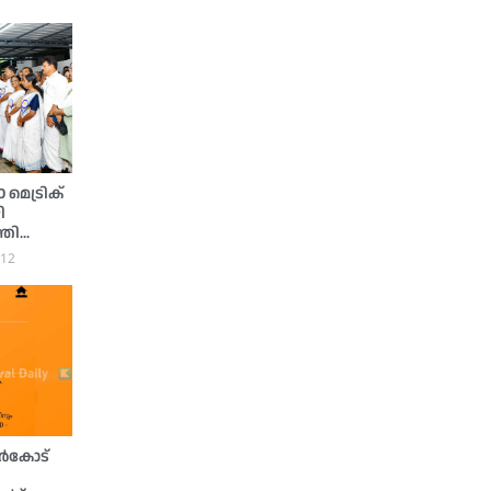
മെട്രിക്
ി
്രി
:12
്‍കോട്