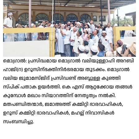
മൊഗ്രാൽ: പ്രസിദ്ധമായ മൊഗ്രാൽ വലിയുള്ളാഹി അറബി
ഹാജി(റ) ഉറൂസിന്ഭക്തിനിർഭരമായ തുടക്കം. മൊഗ്രാൽ
വലിയ ജുമാമസ്ജിദ് പ്രസിഡണ്ട് അബ്ദുള്ള കുഞ്ഞി
സ്പിക് പതാക ഉയർത്തി. കെ എസ് ആറ്റക്കോയ തങ്ങൾ
കുമ്പോൾ മഖാo സിയാറത്തിന് നേതൃത്വം നൽകി.
മതപണ്ഡിതന്മാർ, ജമാഅത്ത് കമ്മിറ്റി ഭാരവാഹികൾ,
ഉറൂസ് കമ്മിറ്റി ഭാരവാഹികൾ, മഹല്ല് നിവാസികൾ
സംബന്ധിച്ചു.