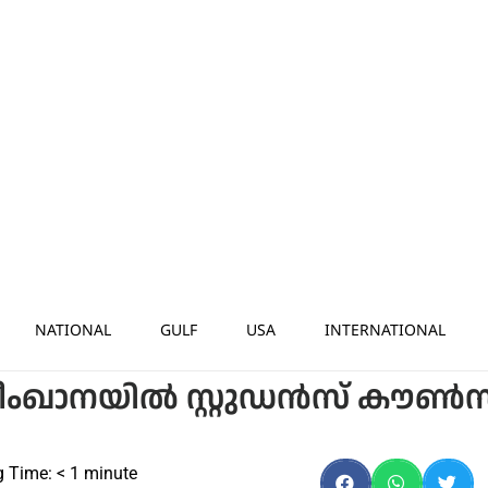
NATIONAL
GULF
USA
INTERNATIONAL
യതീംഖാനയിൽ സ്റ്റുഡൻസ് കൗ
g Time:
< 1
minute