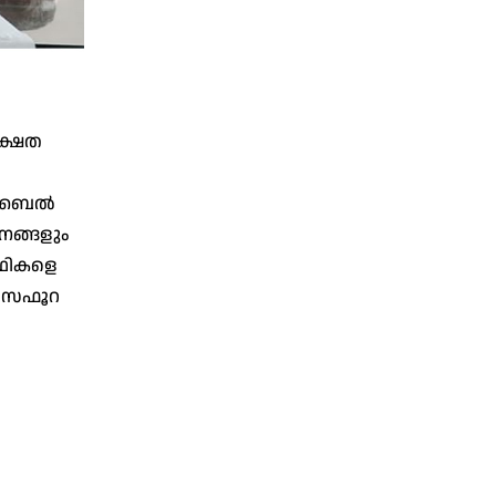
ക്ഷത
മൊബൈൽ
നങ്ങളും
്ഥികളെ
ുംസഫൂറ