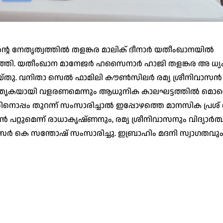
ൻ്റെ നേതൃത്വത്തിൽ തളങ്കര മാലിക് ദീനാർ യതീംഖാനയിൽ
നടത്തി. യതീംഖാന മാനേജർ ഹസൈനാർ ഹാജി തളങ്കര അ ധ്യ
്തു. വനിതാ സെൽ ഫാമിലി കൗൺസിലർ രമ്യ ശ്രീനിവാസൻ
ന് മാതൃകയായി വളരണമെന്നും ആധുനിക കാലഘട്ടത്തിൽ 
പ്പം തുറന്ന് സംസാരിച്ചാൽ ഇപ്പോഴത്തെ മാനസിക പ്രശ് 
പറ്റുമെന്ന് രാധാകൃഷ്ണനും, രമ്യ ശ്രീനിവാസനും വിദ്യാർത
ീസർ കെ സന്തോഷ് സംസാരിച്ചു. ഇബ്രാഹിം മദനി സ്വാഗതവ