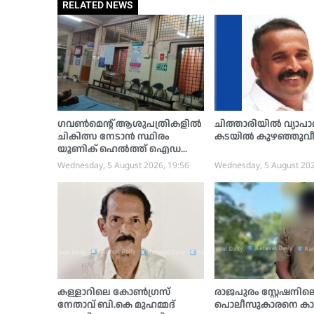
RELATED NEWS
ഗവൺമെന്റ് ആശുപത്രികളിൽ
ചിത്താരിയിൽ വ്യാപാ
ചികിത്സ നേടാൻ സ്ഥിരം
കടയിൽ കുഴഞ്ഞുവീണ്
യൂണിക് ഹെൽത്ത് ഐഡ
ന്റിറ്റി കാർഡ് നിർബന്ധം
Wednesday, 5 August 2026, 19:56
Wednesday, 5 August 202
കള്ളാറിലെ കോണ്‍ഗ്രസ്
രാജപുരം സ്റ്റേഷനില
നേതാവ് ബി.കെ മുഹമ്മദ്
പൊലീസുകാരനെ ക