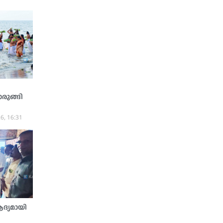
രുങ്ങി
6, 16:31
ആദ്യമായി