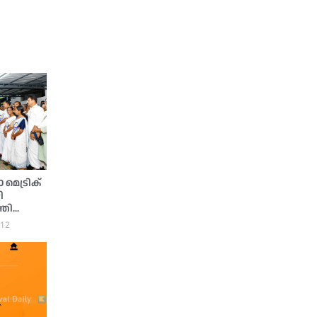
മെട്രിക്
ി
്രി
:12