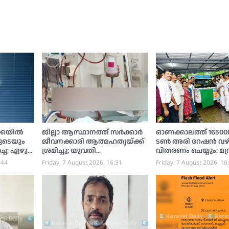
ക്കയിൽ
ജില്ലാ ആസ്ഥാനത്ത് സര്‍ക്കാര്‍
ഓണക്കാലത്ത് 165000 
ുടെയും
ജീവനക്കാരി ആത്മഹത്യയ്ക്ക്
ടണ്‍ അരി റേഷന്‍ വഴ
്ച; ഏഴു
ശ്രമിച്ചു; യുവതി
വിതരണം ചെയ്യും: മന്ത
നു,
ആശുപത്രിയില്‍
അനൂപ് ജേക്കബ്
:44
Friday, 7 August 2026, 16:31
Friday, 7 August 2026, 16
ം