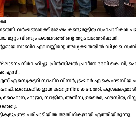
ിലെ
റ്റ്നടത്തി. വർഷങ്ങൾക്ക് ശേഷം കണ്ടുമുട്ടിയ സഹപാഠികൾ 
ലയ മുറ്റം വീണ്ടും കൗമാരത്തിന്റെ ആവേശത്തിലായി.
്റുമായ സാബിറ എവറസ്റ്റിന്റെ അധ്യക്ഷതയിൽ ഡി.ഇ.ഒ. സബ
ദ്ഘാടനം നിർവഹിച്ചു. പ്രിൻസിപ്പൽ പ്രവീണ ദേവി കെ. വി, ഹെഡ
ആർ.എസ് ,
എ.സെക്രട്ടറി സാഹിറ വിന്നർ, ട്രഷറർ എ.കെ.ഫൗസിയ ഫാ
റഫ്, ഭാരവാഹികളായ കമറുന്നിസ കടവത്ത്, കുശലകുമാരി, 
മയ്യാ, റൈഹാന, ഹാജറ, സാജിത, അനീസ, ഉമൈമ, ഫൗസിയ, റിസ്ല
പറഞ്ഞു.
ുട്ടികളും ഈ പരിപാടിയിൽ അതിഥികളായി എത്തിയിരുന്നു.