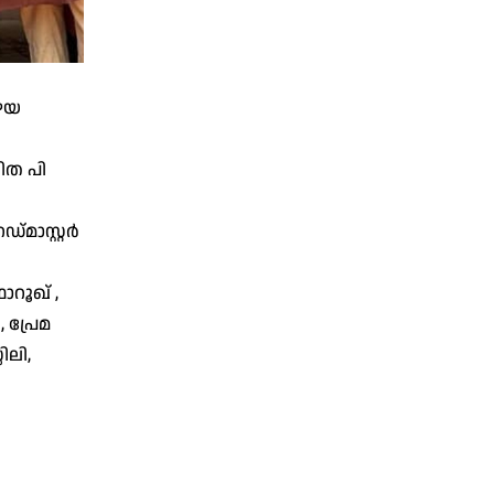
പഴയ
ിത പി
്മാസ്റ്റർ
റൂഖ് ,
പ്രേമ
ിലി,