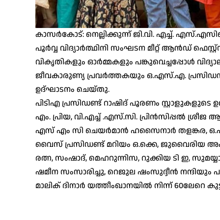
കാസർകോട്: നെല്ലിക്കുന്ന് ജി.വി. എച്ച്. എസ്.എസ
പൂർവ്വ വിദ്യാർത്ഥിനി സംഘടന മീറ്റ് ആൻഡ് ഫെസ്
വികൃതികളും ഓർമ്മകളും പങ്കുവെച്ചപ്പോൾ വിദ്യാ
ജീവകാരുണ്യ പ്രവർത്തകയും ഒ.എസ്.എ. പ്രസിഡന
ഉദ്ഘാടനം ചെയ്തു.
പിടിഎ പ്രസിഡണ്ട് റാഷിദ് പൂരണം സ്റ്റാളുകളുടെ ഉ
എം. പ്രിയ, വി.എച്ച് .എസ്.സി. പ്രിൻസിപ്പൽ ശ്രീജ 
എസ് എം സി ചെയർമാൻ ഹസൈനാർ തളങ്കര, ഒ.എസ്.
വൈസ് പ്രസിഡണ്ട് മറിയം ഒ.ക്കെ, ജുവൈരിയ അഷ
രത്ന, സംഷാദ്, മെഹറുന്നിസ, റുക്കിയ ടി ഇ, സു
ഷമീന സംസാരിച്ചു, റെജുല ഷംസുദ്ദീൻ നന്ദിയും 
മാലിക് ദിനാർ യത്തീംഖാനയിൽ നിന്ന് 60ലേറെ ക