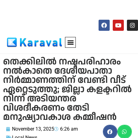
തെക്കിലിൽ നഷ്ടപരിഹാരം
നൽകാതെ ദേശീയപാതാ
നിർമ്മാണത്തിന് വേണ്ടി വീട്
ഏറ്റെടുത്തു; ജില്ലാ കളക്ടറിൽ
നിന്ന് അടിയന്തര
വിശദീകരണം തേടി
മനുഷ്യാവകാശ കമ്മീഷൻ
November 13, 2025
6:26 am
Local News