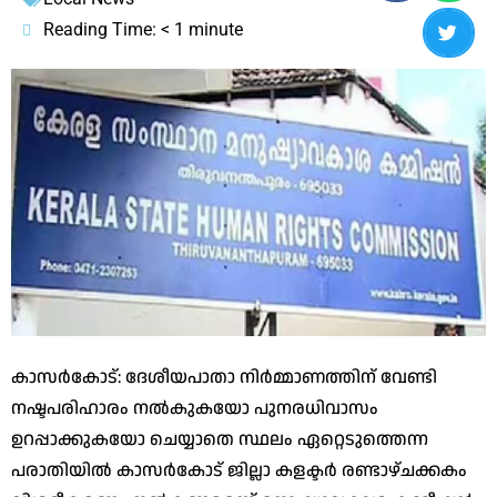
Reading Time:
< 1
minute
കാസർകോട്: ദേശീയപാതാ നിർമ്മാണത്തിന് വേണ്ടി
നഷ്ടപരിഹാരം നൽകുകയോ പുനരധിവാസം
ഉറപ്പാക്കുകയോ ചെയ്യാതെ സ്ഥലം ഏറ്റെടുത്തെന്ന
പരാതിയിൽ കാസർകോട് ജില്ലാ കളക്ടർ രണ്ടാഴ്ചക്കകം