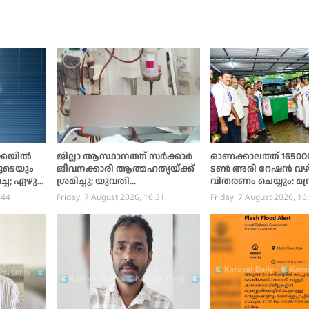
ക്കയിൽ
ജില്ലാ ആസ്ഥാനത്ത് സര്‍ക്കാര്‍
ഓണക്കാലത്ത് 165000 
ുടെയും
ജീവനക്കാരി ആത്മഹത്യയ്ക്ക്
ടണ്‍ അരി റേഷന്‍ വഴ
്ച; ഏഴു
ശ്രമിച്ചു; യുവതി
വിതരണം ചെയ്യും: മന്ത
നു,
ആശുപത്രിയില്‍
അനൂപ് ജേക്കബ്
:44
Friday, 7 August 2026, 16:31
Friday, 7 August 2026, 16
ം