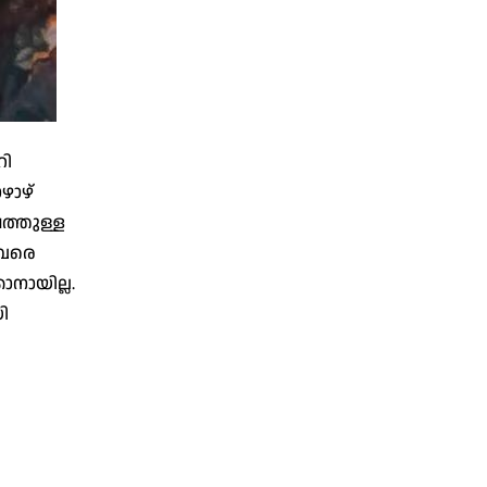
റി
ഴാഴ്
പത്തുള്ള
്റവരെ
നായില്ല.
ി