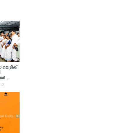
മെട്രിക്
ി
്രി
:12