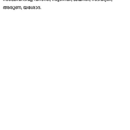
അരുണ, യശോദ.