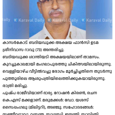
കാസര്‍കോട്: ബദിയഡുക്ക അക്ഷയ ഫാന്‍സി ഉടമ
ശ്രീനിവാസ റാവു (73) അന്തരിച്ചു.
ബദിയഡുക്ക ശാന്തിയടി അക്ഷയയിലാണ് താമസം.
കുറച്ചുകാലമായി മംഗലാപുരത്തു ചികിത്സയിലായിരുന്നു.
വെള്ളിയാഴ്ച വീട്ടില്‍വച്ചു രോഗം മൂര്‍ച്ഛിച്ചതിനെ തുടര്‍ന്നു
പുത്തൂരിലെ ആശുപത്രിയിലെത്തിക്കുകയായിരുന്നു.
രാത്രി മരിച്ചു.
പുഷ്പ രാജീവിയാണ് ഭാര്യ. റോഷന്‍ കിരണ്‍, രചന
കെ.എസ് മക്കളാണ്. മരുമക്കള്‍: ഡോ. യശസ്
സൈപ്പംഗലു (മിലിട്ടറി), അഞ്ജു. സഹോദരങ്ങള്‍:
സഞ്ജീവറാവു, വസന്ത, സുഗന്ധി, ജയന്തി, സാവിത്രി,