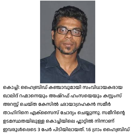
കൊച്ചി: ഹൈബ്രിഡ് കഞ്ചാവുമായി സംവിധായകരായ
ഖാലിദ് റഹ്മാനെയും അഷ്റഫ് ഹംസയെയും കസ്റ്റംസ്
അറസ്റ്റ് ചെയ്ത കേസിൽ ഛായാഗ്രഹകൻ സമീർ
താഹിറിനെ എക്സൈസ് ചോദ്യം ചെയ്യുന്നു. സമീറിന്റെ
ഉടമസ്ഥതയിലുള്ള കൊച്ചിയിലെ ഫ്ലാറ്റിൽ നിന്നാണ്
ഇവരുൾപ്പെടെ 3 പേർ പിടിയിലായത്. 1.6 ഗ്രാം ഹൈബ്രിഡ്