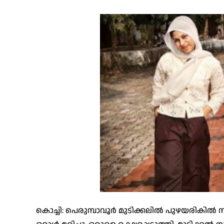
കൊച്ചി: പെരുമ്പാവൂര്‍ മുടിക്കലില്‍ പുഴയരികില്