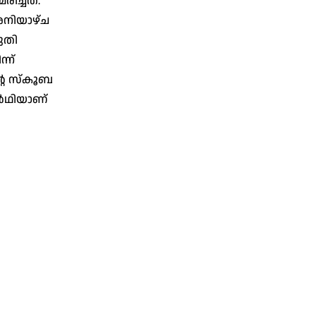
രിച്ചത്.
 ശനിയാഴ്ച
ുതി
്ന്
്റെ സ്‌കൂബ
്‍ഥിയാണ്