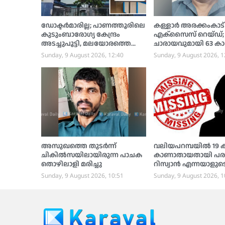
ഡോക്ടര്‍മാരില്ല; പാണത്തൂരിലെ
കള്ളാര്‍ അരക്കംകാട്
കുടുംബാരോഗ്യ കേന്ദ്രം
എക്‌സൈസ് റെയ്ഡ്; 20 
അടച്ചുപൂട്ടി, മലയോരത്തെ
ചാരായവുമായി 63 കാ
രോഗികള്‍ ദുരിതത്തില്‍
പിടിയില്‍
Sunday, 9 August 2026, 12:40
Sunday, 9 August 2026, 1
അസുഖത്തെ തുടര്‍ന്ന്
വലിയപറമ്പയില്‍ 19
ചികില്‍സയിലായിരുന്ന പാചക
കാണാതായതായി പരാ
തൊഴിലാളി മരിച്ചു
റിസ്വാന്‍ എന്നയാളുട
പോയതായി സംശയം, 
Sunday, 9 August 2026, 10:51
Sunday, 9 August 2026, 1
പൊലീസ് അന്വേഷണ
തുടങ്ങി