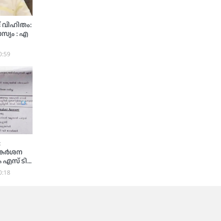
് വിഹിതം:
്യം : എ
0:59
:
െ കർശന
 എസ് ടി
0:18