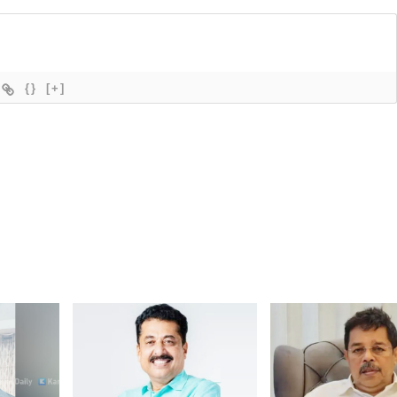
{}
[+]