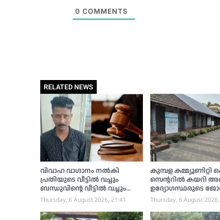
0
COMMENTS
RELATED NEWS
വിവാഹ വാഗ്ദാനം നൽകി
കുമ്പള കമ്മ്യൂണിറ്റി
പ്രതിയുടെ വീട്ടിൽ വച്ചും
സെന്ററിൽ കയറി അത
ബന്ധുവിന്റെ വീട്ടിൽ വച്ചും
ഉദ്യോഗസ്ഥരുടെ ജോ
പലതവണ പീഡിപ്പിച്ചു;
തടസപെടുത്തി, രോ
Thursday, 6 August 2026, 21:41
Thursday, 6 August 2026,
കോയിപ്പാടി സ്വദേശിക്ക് 10
വീഡിയോ ചിത്രീകരിച്ച
വർഷം കഠിന തടവും പിഴയും
പേർക്കെതിരെ കേസ്