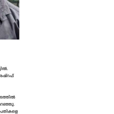
റിൽ.
 അഷ്റഫ്
്രത്തിൽ
പറഞ്ഞു.
പ്രതികളെ