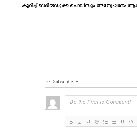
കുറിച്ച് ബദിയഡുക്ക പൊലീസും അന്വേഷണം ആരംഭി
Subscribe