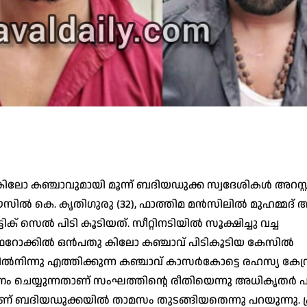
 കിലോ കഞ്ചാവുമായി മൂന്ന് ബദിയഡുക്ക സ്വദേശികൾ അറസ്റ്
ടി ഹൗസിൽ കെ. കൃതിഗുരു (32), ഫാത്തിമ മൻസിലിൽ മുഹമ്മദ്
ിക് സെൽ പിടി കൂടിയത്. സീറ്റിനടിയിൽ സൂക്ഷിച്ചു വച്ച
്തെ ഫറോക്കിൽ ഒൻപതു കിലോ കഞ്ചാവ് പിടികൂടിയ കേസിൽ
ൽനിന്നു എത്തിക്കുന്ന കഞ്ചാവ് കാസർകോട്ടെ രഹസ്യ കേന്ദ
തരണം ചെയ്യുന്നതാണ് സംഘത്തിന്റെ രീതിയെന്നു അധികൃതർ 
ാണ് ബദിയഡുക്കയിൽ താമസം തുടങ്ങിയതെന്നു പറയുന്നു. 