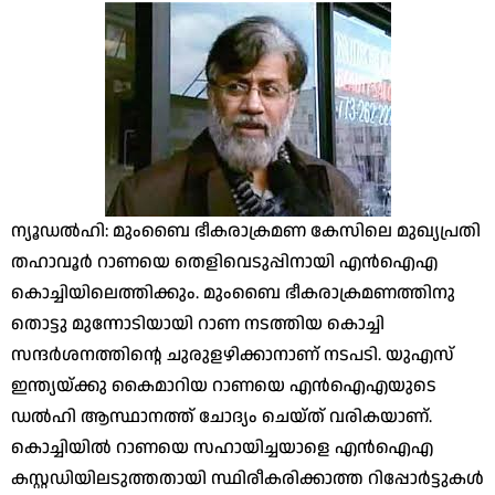
ന്യൂഡൽഹി: മുംബൈ ഭീകരാക്രമണ കേസിലെ മുഖ്യപ്രതി
തഹാവൂർ റാണയെ തെളിവെടുപ്പിനായി എൻഐഎ
കൊച്ചിയിലെത്തിക്കും. മുംബൈ ഭീകരാക്രമണത്തിനു
തൊട്ടു മുന്നോടിയായി റാണ നടത്തിയ കൊച്ചി
സന്ദർശനത്തിന്റെ ചുരുളഴിക്കാനാണ് നടപടി. യുഎസ്
ഇന്ത്യയ്ക്കു കൈമാറിയ റാണയെ എൻഐഎയുടെ
ഡൽഹി ആസ്ഥാനത്ത് ചോദ്യം ചെയ്ത് വരികയാണ്.
കൊച്ചിയിൽ റാണയെ സഹായിച്ചയാളെ എൻഐഎ
കസ്റ്റഡിയിലടുത്തതായി സ്ഥിരീകരിക്കാത്ത റിപ്പോർട്ടുകൾ