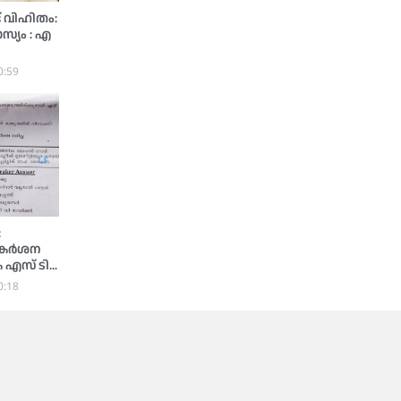
് വിഹിതം:
്യം : എ
0:59
:
െ കർശന
 എസ് ടി
0:18