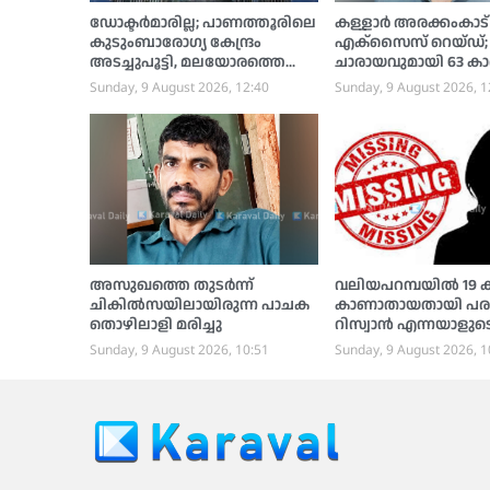
ഡോക്ടര്‍മാരില്ല; പാണത്തൂരിലെ
കള്ളാര്‍ അരക്കംകാട്
കുടുംബാരോഗ്യ കേന്ദ്രം
എക്‌സൈസ് റെയ്ഡ്; 20 
അടച്ചുപൂട്ടി, മലയോരത്തെ
ചാരായവുമായി 63 കാ
രോഗികള്‍ ദുരിതത്തില്‍
പിടിയില്‍
Sunday, 9 August 2026, 12:40
Sunday, 9 August 2026, 1
അസുഖത്തെ തുടര്‍ന്ന്
വലിയപറമ്പയില്‍ 19
ചികില്‍സയിലായിരുന്ന പാചക
കാണാതായതായി പരാ
തൊഴിലാളി മരിച്ചു
റിസ്വാന്‍ എന്നയാളുട
പോയതായി സംശയം, 
Sunday, 9 August 2026, 10:51
Sunday, 9 August 2026, 1
പൊലീസ് അന്വേഷണ
തുടങ്ങി