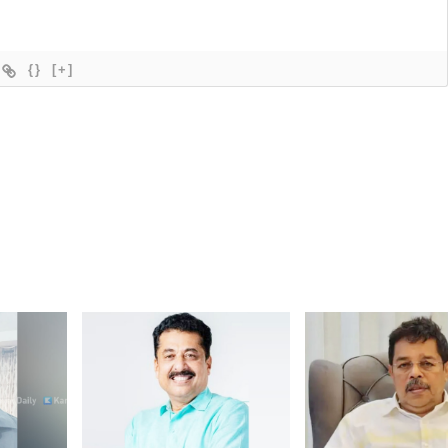
{}
[+]