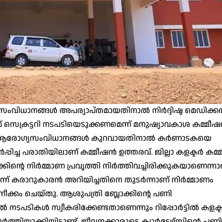
ംവിധാനങ്ങൾ അപര്യാപ്തമായതിനാൽ നിർദ്ദിഷ്ട മെഡിക്
് സെക്രട്ടറി നടപടിയെടുക്കണമെന്ന് മനുഷ്യാവകാശ കമ്മീ
ൽ ആരോഗ്യസംവിധാനങ്ങൾ കുറവായതിനാൽ കർണാടകയെ
്പിച്ച പരാതിയിലാണ് കമ്മീഷൻ ഉത്തരവ്. ജില്ലാ കളക്ടർ കമ
്കിന്റെ നിർമ്മാണ പ്രവൃത്തി നിർത്തിവച്ചിരിക്കുകയാണെന്ന
ലെന്ന് കരാറുകാരൻ അറിയിച്ചതിനെ തുടർന്നാണ് നിർമ്മാണം
നീക്കം ചെയ്തു. ആശുപത്രി ബ്ലോക്കിന്റെ പണി
ിൽ നടപടികൾ സ്വീകരിക്കേണ്ടതാണെന്നും റിപ്പോർട്ടിൽ കളക്
ത്തിയാക്കിയിട്ടുണ്ട്. ജീവനക്കാരുടെ ക്വാർട്ടേഴ്സിന്റെ പണി