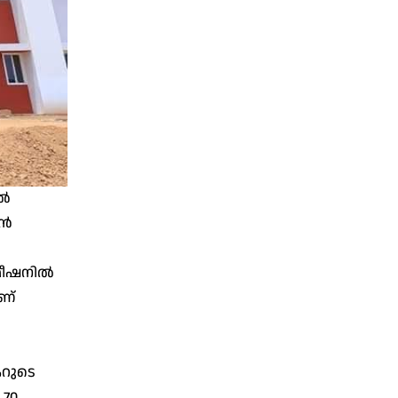
കൽ
ഷൻ
്മീഷനിൽ
ാണ്
ടറുടെ
 70