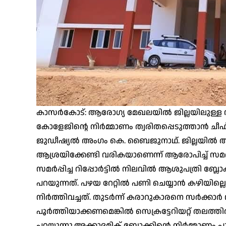
കാസർകോട്: ആരോഗ്യ മേഖലയിൽ ജില്ലയിലുള്ള സ
കോളേജിന്റെ നിർമ്മാണം ത്വരിതപ്പെടുത്താൻ ചീഫ
ജുഡീഷ്യൽ അംഗം കെ. ബൈജുനാഥ്. ജില്ലയി
ആശ്രയിക്കേണ്ടി വരികയാണെന്ന് ആരോപിച്ച് സമർപ
സമർപ്പിച്ച റിപ്പോർട്ടിൽ നിലവിൽ ആശുപത്രി ബ്ലോക
പറയുന്നത്. പഴയ റേറ്റിൽ പണി ചെയ്യാൻ കഴിയില്
നിർത്തിവച്ചത്. തുടർന്ന് കരാറുകാരനെ സർക്കാർ 
പൂർത്തിയാക്കണമെങ്കിൽ സെക്രട്ടേറിയറ്റ് തലത്ത
പറയുന്നു.അക്കാദമിക് ബ്ലോക്കിന്റെ നിർമ്മാണം പൂർ