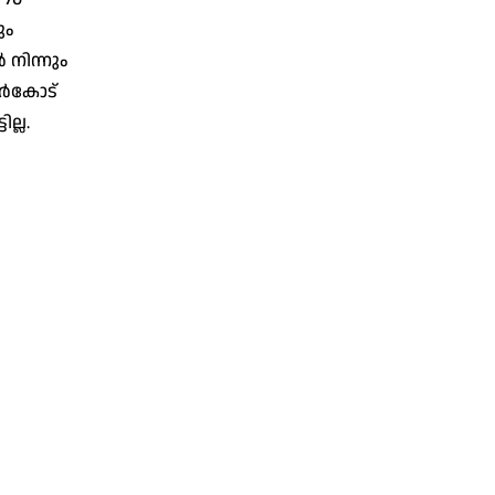
ും
 നിന്നും
സർകോട്
ല്ല.