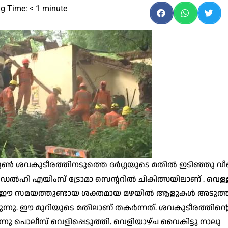
g Time:
< 1
minute
ൺ ശവകുടീരത്തിനടുത്തെ ദർഗ്ഗയുടെ മതിൽ ഇടിഞ്ഞു വ
ർ ഡൽഹി എയിംസ് ട്രോമാ സെൻ്ററിൽ ചികിത്സയിലാണ് . വെള്
്നു. ഈ സമയത്തുണ്ടായ ശക്തമായ മഴയിൽ ആളുകൾ അടുത്ത
ുന്നു. ഈ മുറിയുടെ മതിലാണ് തകർന്നത്. ശവകുടീരത്തിൻ്റ
െന്നു പൊലീസ് വെളിപ്പെടുത്തി. വെളിയാഴ്ച വൈകിട്ടു നാലു