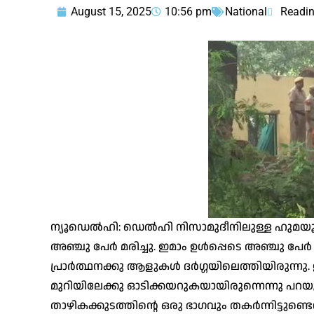
August 15, 2025
10:56 pm
National
Readin
ന്യൂഡെൽഹി: ഡെൽഹി നിസാമുദീനിലുള്ള ഹുമയൂ
അഞ്ചു പേർ മരിച്ചു. ഇമാം ഉൾപ്പെടെ അഞ്ചു പേ
പ്രാർത്ഥനക്കു ആളുകൾ ദർഗ്ഗയിലെത്തിയിരുന
മുറിയിലേക്കു ഓടിക്കയറുകയായിരുന്നെന്നു പറയ
താഴികക്കുടത്തിൻ്റെ ഒരു ഭാഗവും തകർന്നിട്ടുണ്ട