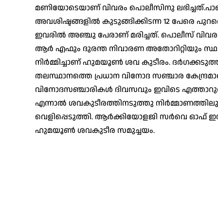
മണിയോടെയാണ് വിവരം പൊലീസിനു ലഭിച്ചത്.പാഞ
അവശിഷ്ടങ്ങളിൽ കുടുങ്ങിക്കിടന്ന 12 പേരെ പു
ഇവരിൽ അഞ്ചു പേരാണ് മരിച്ചത്. പൊലീസ് വി
ആർ എഫും ദുരന്ത നിവാരണ അതോറിറ്റിയും സ്ഥലത്ത
നിർമ്മിച്ചാണ് ഹുമയൂൺ ശവ കുടീരം. ദർഗക്കടുത്
തലസ്ഥാനത്തെ പ്രധാന വിനോദ സഞ്ചാര കേന്ദ്രമാ
വിനോദസഞ്ചാരികൾ ദിവസവും ഇവിടെ എത്താറുണ്ട്.
എന്നാൽ ശവകുടീരത്തിനടുത്തു നിർമ്മാണത്തിലുള്
വെളിപ്പെടുത്തി. ആർക്കിയോളജി സർവെ ഓഫ് ഇൻഡ്
ഹുമയൂൺ ശവകുടീര സമുച്ചയം.