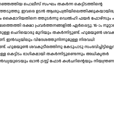
്ഞെത്തിയ പൊലീസ് സംഘം തകർന്ന കെട്ടിടത്തിൻ്റെ
റത്തെടുത്തു. ഇവരെ ഉടൻ ആശുപത്രിയിലെത്തിക്കുകയായിരുന
വരം കൈമാറിയതിനെ ത്തുടർന്നു ഡെൽഹി ഫയർ ഫോഴ്സും 
െത്തി രക്ഷാ പ്രവർത്തനങ്ങളിൽ ഏർപ്പെട്ടു. 16-ാം നൂറ്റാ
തുള്ള ചെറിയൊരു മുറിയും തകർന്നിട്ടുണ്ട്. ഹുമയൂൺ ശവക
ണ്. ഇൻഡ്യയിലും വിദേശത്തുനിന്നുമുള്ള നിരവധി
 ഹുമയൂൺ ശവകുടീരത്തിനു കേടുപാടു സംഭവിച്ചിട്ടില്ലെന
ള കെട്ടിടം ഭാഗികമായി തകർന്നിട്ടുണ്ടെന്നും അധികൃതർ
യയുടെയും ഖാൻ ട്രസ്റ്റ് ഫോർ കൾചറിൻ്റെയും നിയന്ത്രണ