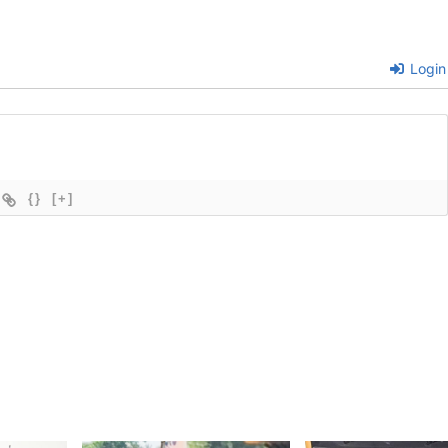
Login
{}
[+]