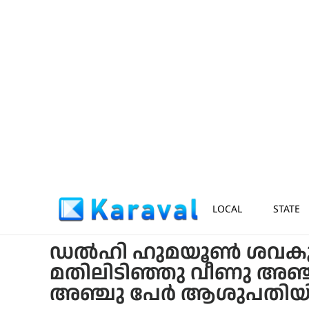
LOCAL
STATE
ഡൽഹി ഹുമയൂൺ ശവകുടീ
മതിലിടിഞ്ഞു വീണു അഞ്ചു
അഞ്ചു പേർ ആശുപതി