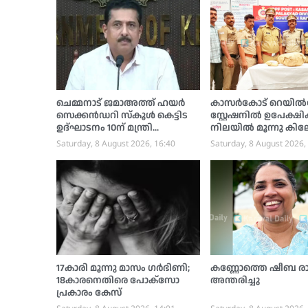
ചെമ്മനാട് ജമാഅത്ത് ഹയര്‍
കാസര്‍കോട് റെയില്
സെക്കന്‍ഡറി സ്‌കൂള്‍ കെട്ടിട
സ്റ്റേഷനില്‍ ഉപേക്ഷിക്
ഉദ്ഘാടനം 10ന് മന്ത്രി
നിലയില്‍ മൂന്നു കി
ഷംസുദ്ദീന്‍ നിര്‍വഹിക്കും
കഞ്ചാവ്; പൊലീസ്
Saturday, 8 August 2026, 16:40
Saturday, 8 August 2026,
അന്വേഷണം ആരംഭിച
17കാരി മൂന്നു മാസം ഗര്‍ഭിണി;
കണ്ണോത്തെ ഷീബ രാ
18കാരനെതിരെ പോക്‌സോ
അന്തരിച്ചു
പ്രകാരം കേസ്