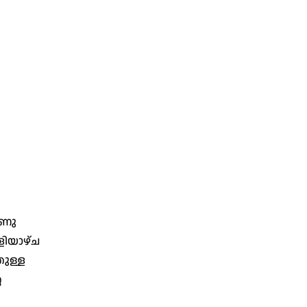
ീണു
ളിയാഴ്ച
ുള്ള
െ