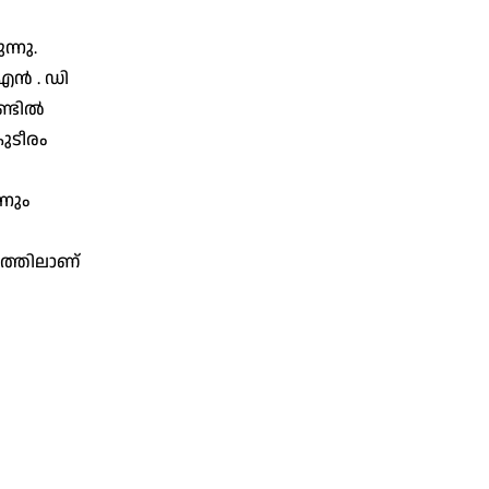
്നു.
എൻ . ഡി
ണ്ടിൽ
ുടീരം
്നും
ത്തിലാണ്