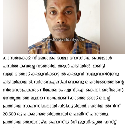
കാസർകോട്: നീലേശ്വരം രാജാ റോഡിലെ പെട്രോൾ
പമ്പിൽ കവർച്ച നടത്തിയ ആൾ പിടിയിൽ. ഇരിട്ടി
വള്ളിത്തോട് കുരുവിക്കാട്ടിൽ കുരുവി സജുവാ(40)ണു
പിടിയിലായത്. ഡിവൈഎസ്‌പി ബാബു പെരിങ്ങേത്തിൻ്റെ
നിർദേശപ്രകാരം നീലേശ്വരം എസ്ഐ കെ.വി. രതീശന്റെ
നേതൃത്വത്തിലുള്ള സംഘമാണ് കാഞ്ഞങ്ങാട് വെച്ച്
പ്രതിയെ സാഹസികമായി പിടികൂടിയത്. പ്രതിയിൽനിന്ന്
28,500 രൂപ കണ്ടെത്തിയതായി പൊലീസ് പറഞ്ഞു.
പ്രതിയെ ഞായറാഴ്ച ഹൊസ്‌ദുർഗ് ജുഡീഷ്യൽ ഫസ്‌റ്റ്