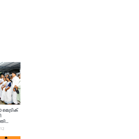
മെട്രിക്
ി
്രി
:12