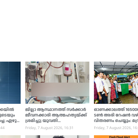
ക്കയിൽ
ജില്ലാ ആസ്ഥാനത്ത് സര്‍ക്കാര്‍
ഓണക്കാലത്ത് 165000 
ുടെയും
ജീവനക്കാരി ആത്മഹത്യയ്ക്ക്
ടണ്‍ അരി റേഷന്‍ വഴ
്ച; ഏഴു
ശ്രമിച്ചു; യുവതി
വിതരണം ചെയ്യും: മന്ത
നു,
ആശുപത്രിയില്‍
അനൂപ് ജേക്കബ്
:44
Friday, 7 August 2026, 16:31
Friday, 7 August 2026, 16
ം