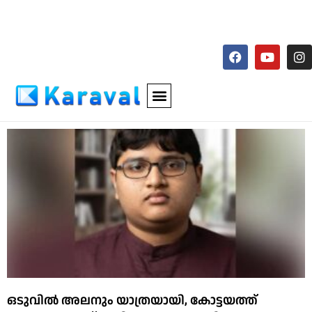
ഒടുവിൽ അലനും യാത്രയായി, കോട്ടയത്ത്