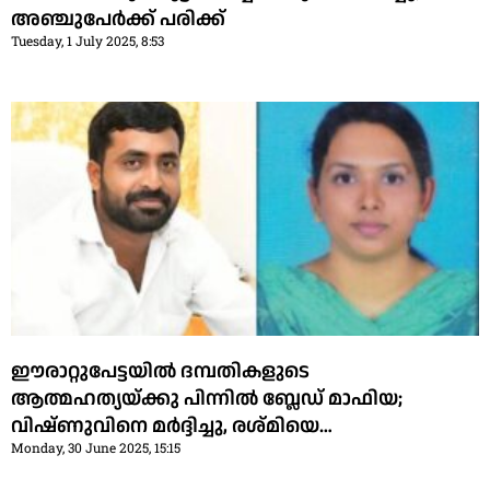
അഞ്ചുപേർക്ക് പരിക്ക്
Tuesday, 1 July 2025, 8:53
ഈരാറ്റുപേട്ടയില്‍ ദമ്പതികളുടെ
ആത്മഹത്യയ്ക്കു പിന്നില്‍ ബ്ലേഡ് മാഫിയ;
വിഷ്ണുവിനെ മര്‍ദ്ദിച്ചു, രശ്മിയെ
Monday, 30 June 2025, 15:15
ആശുപത്രിയിലെത്തി ശല്യം ചെയ്തു, വിഷം
കുത്തിവച്ച് ഇരുവരുടെയും ആത്മഹത്യ