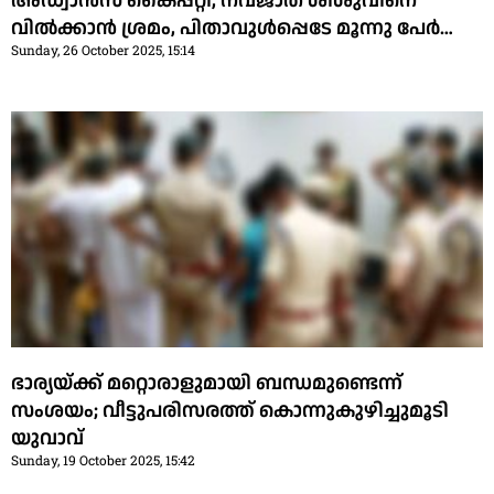
അഡ്വാന്‍സ് കൈപ്പറ്റി, നവജാത ശിശുവിനെ
വില്‍ക്കാന്‍ ശ്രമം, പിതാവുള്‍പ്പെടേ മൂന്നു പേര്‍
Sunday, 26 October 2025, 15:14
പിടിയില്‍
ഭാര്യയ്ക്ക് മറ്റൊരാളുമായി ബന്ധമുണ്ടെന്ന്
സംശയം; വീട്ടുപരിസരത്ത് കൊന്നുകുഴിച്ചുമൂടി
യുവാവ്
Sunday, 19 October 2025, 15:42