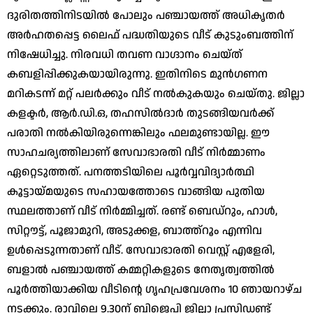
ദുരിതത്തിനിടയില്‍ പോലും പഞ്ചായത്ത് അധികൃതര്‍
അര്‍ഹതപ്പെട്ട ലൈഫ് പദ്ധതിയുടെ വീട് കുടുംബത്തിന്
നിഷേധിച്ചു. നിരവധി തവണ വാഗ്ദാനം ചെയ്ത്
കബളിപ്പിക്കുകയായിരുന്നു. ഇതിനിടെ മുന്‍ഗണന
മറികടന്ന് മറ്റ് പലര്‍ക്കും വീട് നല്‍കുകയും ചെയ്തു. ജില്ലാ
കളക്ടര്‍, ആര്‍.ഡി.ഒ, തഹസില്‍ദാര്‍ തുടങ്ങിയവര്‍ക്ക്
പരാതി നല്‍കിയിരുന്നെങ്കിലും ഫലമുണ്ടായില്ല. ഈ
സാഹചര്യത്തിലാണ് സേവാഭാരതി വീട് നിര്‍മ്മാണം
ഏറ്റെടുത്തത്. പനത്തടിയിലെ പൂര്‍വ്വവിദ്യാര്‍ത്ഥി
കൂട്ടായ്മയുടെ സഹായത്തോടെ വാങ്ങിയ പുതിയ
സ്ഥലത്താണ് വീട് നിര്‍മ്മിച്ചത്. രണ്ട് ബെഡ്‌റും, ഹാള്‍,
സിറ്റൗട്ട്, പൂജാമുറി, അടുക്കള, ബാത്ത്‌റൂം എന്നിവ
ഉള്‍പ്പെടുന്നതാണ് വീട്. സേവാഭാരതി വെസ്റ്റ് എളേരി,
ബളാല്‍ പഞ്ചായത്ത് കമ്മറ്റികളുടെ നേതൃത്വത്തില്‍
പൂര്‍ത്തിയാക്കിയ വീടിന്റെ ഗൃഹപ്രവേശനം 10 ഞായറാഴ്ച
നടക്കും. രാവിലെ 9.30ന് ബിജെപി ജില്ലാ പ്രസിഡണ്ട്