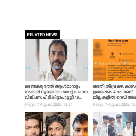
RELATED NEWS
മഞ്ചേശ്വരത്ത് ആൾമാറാട്ടം
അതി തീവ്ര മഴ: കാസര
നടത്തി വ്യാജരേഖ ചമച്ച് വാഹന
ഉള്‍പ്പെടെ 4 വടക്കന്‍
വില്പന: പിടികിട്ടാപുള്ളി 19
ജില്ലകളില്‍ റെഡ് അലര്‍
വർഷത്തിനു ശേഷം അറസ്റ്റിൽ
വെള്ളക്കെട്ടിനും
Friday, 7 August 2026, 13:54
Friday, 7 August 2026, 13
മലവെള്ളപ്പാച്ചിലിനും
സാധ്യതയെന്ന് മുന്നറിയ