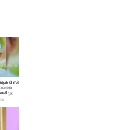
്‍ ടി സി
കോത്തെ
രിച്ചു
:20