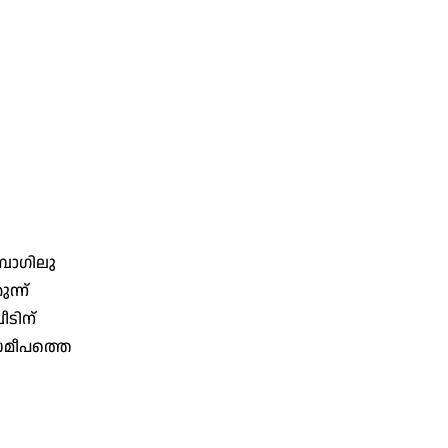
ീബാഗിലു
്ന്
ീടിന്
 സമീപത്തെ