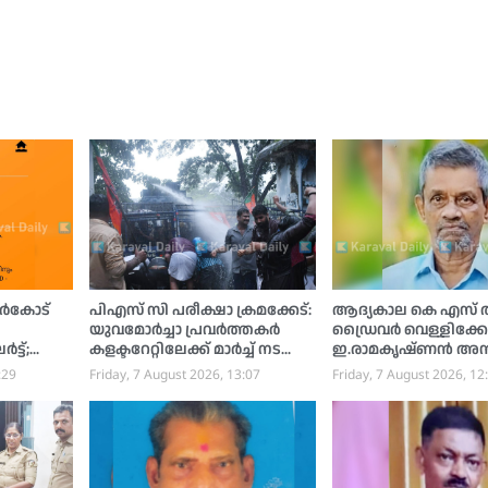
്‍കോട്
പിഎസ് സി പരീക്ഷാ ക്രമക്കേട്:
ആദ്യകാല കെ എസ് ആര
യുവമോര്‍ച്ചാ പ്രവര്‍ത്തകര്‍
ഡ്രൈവര്‍ വെള്ളിക്
ട്ട്;
കളക്ടറേറ്റിലേക്ക് മാര്‍ച്ച് നടത്തി,
ഇ.രാമകൃഷ്ണന്‍ അന്ത
ജലപീരങ്കി പ്രയോഗിച്ചു
:29
Friday, 7 August 2026, 13:07
Friday, 7 August 2026, 12
ിപ്പ്