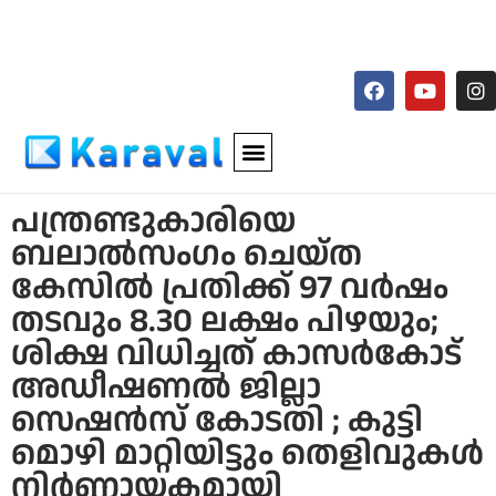
പന്ത്രണ്ടുകാരിയെ
ബലാൽസംഗം ചെയ്ത
കേസിൽ പ്രതിക്ക് 97 വ‍ർഷം
തടവും 8.30 ലക്ഷം പിഴയും;
ശിക്ഷ വിധിച്ചത് കാസർകോട്
അഡീഷണൽ ജില്ലാ
സെഷൻസ് കോടതി ; കുട്ടി
മൊഴി മാറ്റിയിട്ടും തെളിവുകൾ
നിർണ്ണായകമായി