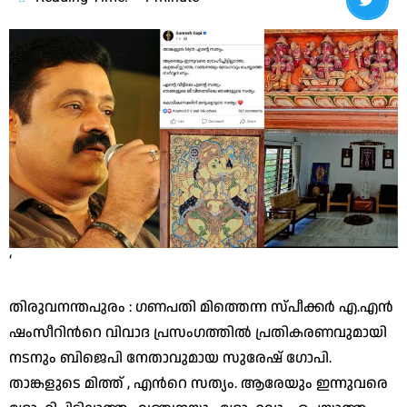
‘
തിരുവനന്തപുരം : ഗണപതി മിത്തെന്ന സ്പീക്കർ എ.എൻ
ഷംസീറിന്‍റെ വിവാദ പ്രസംഗത്തിൽ പ്രതികരണവുമായി
നടനും ബിജെപി നേതാവുമായ സുരേഷ് ഗോപി.
താങ്കളുടെ മിത്ത് , എന്‍റെ സത്യം. ആരേയും ഇന്നുവരെ