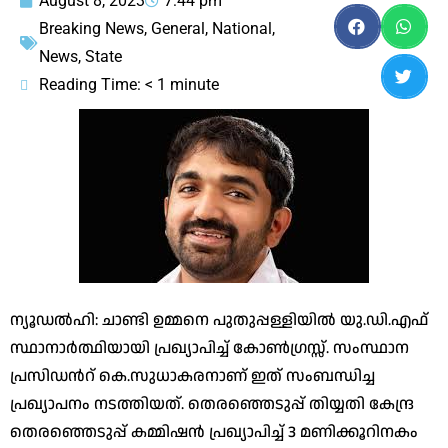
August 8, 2023
7:44 pm
Breaking News
,
General
,
National
,
News
,
State
Reading Time:
< 1
minute
ന്യൂഡൽഹി: ചാണ്ടി ഉമ്മനെ പുതുപ്പള്ളിയിൽ യു.ഡി.എഫ്
സ്ഥാനാർത്ഥിയായി പ്രഖ്യാപിച്ച് കോൺഗ്രസ്സ്. സംസ്ഥാന
പ്രസിഡന്‍റ് കെ.സുധാകരനാണ് ഇത് സംബന്ധിച്ച
പ്രഖ്യാപനം നടത്തിയത്. തെരഞ്ഞെടുപ്പ് തിയ്യതി കേന്ദ്ര
തെരഞ്ഞെടുപ്പ് കമ്മിഷൻ പ്രഖ്യാപിച്ച് 3 മണിക്കൂറിനകം