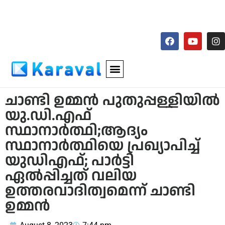
ചാണ്ടി ഉമ്മൻ പുതുപ്പള്ളിയിൽ
യു.ഡി.എഫ്
സ്ഥാനാർത്ഥി;ആദ്യം
സ്ഥാനാർത്ഥിയെ പ്രഖ്യാപിച്ച്
യുഡിഎഫ്; പാർട്ടി
ഏൽപ്പിച്ചത് വലിയ
ഉത്തരവാദിത്വമെന്ന് ചാണ്ടി
ഉമ്മൻ