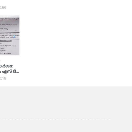
0:59
:
െ കർശന
 എസ് ടി
0:18