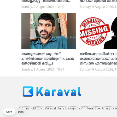
അടച്ചുപൂട്ടി, മലയോരത്തെ
ചാരായവുമായി 63 കാ
രോഗികള്‍ ദുരിതത്തില്‍
പിടിയില്‍
Sunday, 9 August 2026, 12:40
Sunday, 9 August 2026, 1
അസുഖത്തെ തുടര്‍ന്ന്
വലിയപറമ്പയില്‍ 19
ചികില്‍സയിലായിരുന്ന പാചക
കാണാതായതായി പരാ
തൊഴിലാളി മരിച്ചു
റിസ്വാന്‍ എന്നയാളുട
പോയതായി സംശയം, 
Sunday, 9 August 2026, 10:51
Sunday, 9 August 2026, 1
പൊലീസ് അന്വേഷണ
തുടങ്ങി
© Copyright 2025 Karaval Daily. Design by VFInteractive. All rights 
Light
Dark