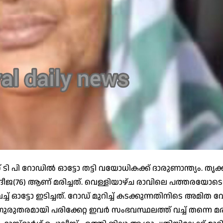
 പി റോഡിൽ ഓട്ടോ തട്ടി വയോധികക്ക് ദാരുണാന്ത്യം. തൃക്ക
ീജ(76) ആണ് മരിച്ചത്. വെള്ളിയാഴ്ച രാവിലെ പത്തരയോട
 ഓട്ടോ ഇടിച്ചത്. റോഡ് മുറിച്ച് കടക്കുന്നതിനിടെ അമി
ഗുരുതരമായി പരിക്കേറ്റ ഇവർ സംഭവസ്ഥലത്ത് വച്ച് തന്നെ മരണ