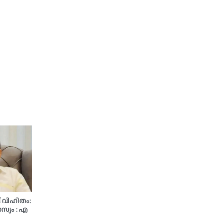
് വിഹിതം:
്യം : എ