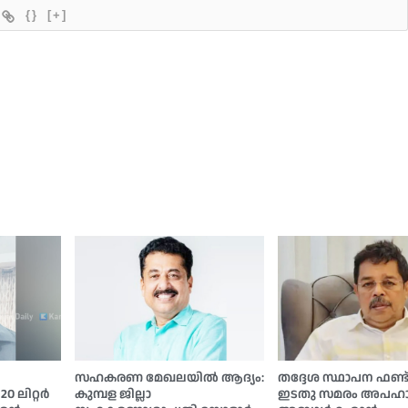
{}
[+]
സഹകരണ മേഖലയില്‍ ആദ്യം:
തദ്ദേശ സ്ഥാപന ഫണ്ട
ലിറ്റര്‍
കുമ്പള ജില്ലാ
ഇടതു സമരം അപഹാസ