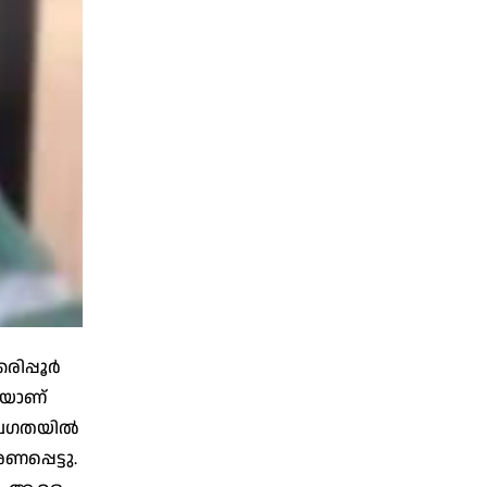
രിപ്പൂർ
െയാണ്
ത വേഗതയിൽ
പ്പെട്ടു.