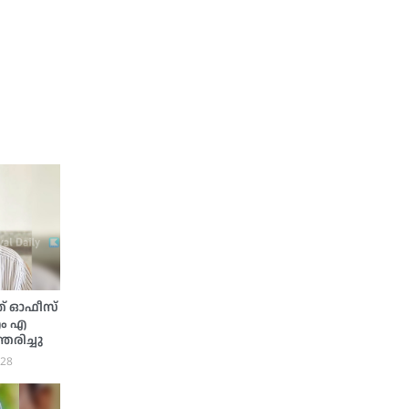
ത് ഓഫീസ്
 എം എ
രിച്ചു
:28