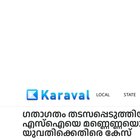
LOCAL
STATE
ഗതാഗതം തടസപ്പെടുത്തിയ
എസ്ഐയെ മണ്ണെണ്ണയൊഴിച്ച
യുവതിക്കെതിരെ കേസ്