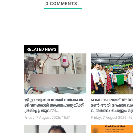
0
COMMENTS
RELATED NEWS
ജില്ലാ ആസ്ഥാനത്ത് സര്‍ക്കാര്‍
ഓണക്കാലത്ത് 165000 
ജീവനക്കാരി ആത്മഹത്യയ്ക്ക്
ടണ്‍ അരി റേഷന്‍ വഴ
ശ്രമിച്ചു; യുവതി
വിതരണം ചെയ്യും: മന്ത
ആശുപത്രിയില്‍
അനൂപ് ജേക്കബ്
Friday, 7 August 2026, 16:31
Friday, 7 August 2026, 16