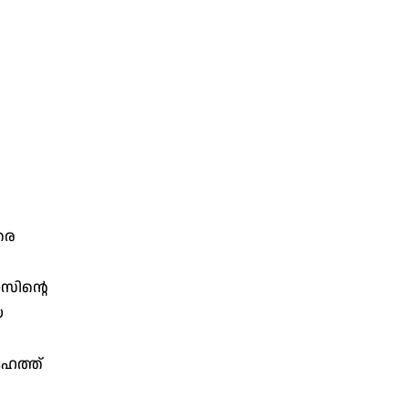
രെ
സിന്റെ
െ
േഹത്ത്