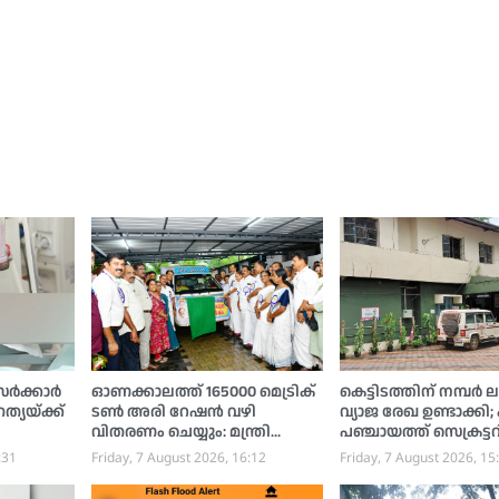
്‍ക്കാര്‍
ഓണക്കാലത്ത് 165000 മെട്രിക്
കെട്ടിടത്തിന് നമ്പര്‍ ല
്യയ്ക്ക്
ടണ്‍ അരി റേഷന്‍ വഴി
വ്യാജ രേഖ ഉണ്ടാക്കി;
വിതരണം ചെയ്യും: മന്ത്രി
പഞ്ചായത്ത് സെക്രട്ട
അനൂപ് ജേക്കബ്
പരാതിയില്‍ പൂക്കട്ട
:31
Friday, 7 August 2026, 16:12
Friday, 7 August 2026, 15
സ്വദേശിക്കെതിരെ
കേസെടുത്തു