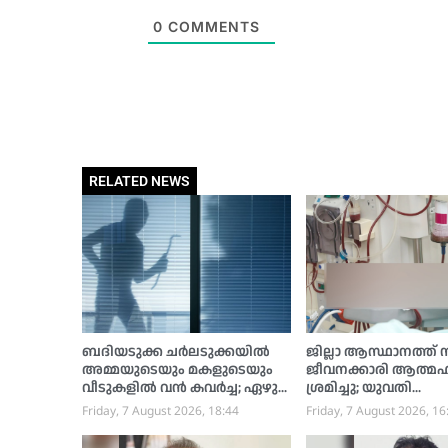
0
COMMENTS
RELATED NEWS
ബദിയടുക്ക ചർലടുക്കയിൽ
ജില്ലാ ആസ്ഥാനത്ത് സര
അമ്മയുടെയും മകളുടെയും
ജീവനക്കാരി ആത്മഹത
വീടുകളിൽ വൻ കവർച്ച; ഏഴു
ശ്രമിച്ചു; യുവതി
പവൻ സ്വർണ്ണം കവർന്നു,
ആശുപത്രിയില്‍
Friday, 7 August 2026, 18:44
Friday, 7 August 2026, 16
പൊലീസ് അന്വേഷണം
ആരംഭിച്ചു