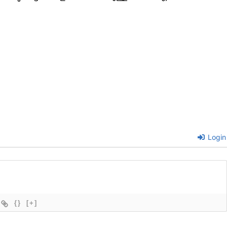
Login
{}
[+]