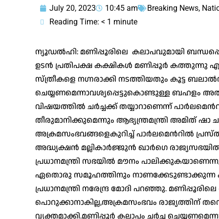
July 20, 2023
10:45 am
Breaking News
,
Nati
Reading Time:
< 1
minute
ന്യൂഡൽഹി: മണിപ്പൂരിലെ കലാപവുമായി ബന്ധപ്പെ
ഉടൻ പ്രതിപക്ഷ കക്ഷികൾ മണിപ്പൂർ കത്തുന്നു എന്
സ്ത്രീകളെ നഗ്നരാക്കി നടത്തിയതും കൂട്ട ബലാൽ
ചെയ്യണമെന്നാവശ്യപ്പെട്ടുകൊണ്ടുള്ള ബഹളം അതി
വിഷയത്തിൽ ചർച്ചക്ക് തയ്യാറാണെന്ന് പാർലമെന്‍റ
തീരുമാനിക്കുമെന്നും ആഭ്യന്ത്രമന്ത്രി അമിത് ഷാ 
അക്രമസംഭവങ്ങളെകുറിച്ച് പാർലമെന്‍റിൽ പ്രസ്ത
അദ്ധ്യക്ഷൻ മല്ലികാർജ്ജുൻ ഖാർഗെ രാജ്യസഭയിൽ വ
പ്രധാനമന്ത്രി സഭയിൽ മൗനം പാലിക്കുകയാണെന്നും 
ഏതൊരു സമൂഹത്തിനും നാണക്കേടുണ്ടാക്കുന്ന കാ
പ്രധാനമന്ത്രി നരേന്ദ്ര മോദി പറഞ്ഞു. മണിപ്പൂരില
പൊറുക്കാനാകില്ല,അക്രമസംഭവം രാജ്യത്തിന് തന്നെ
വ്യക്തമാക്കി.മണിപ്പൂർ കലാപം ചർച്ച ചെയ്യണമെന്ന