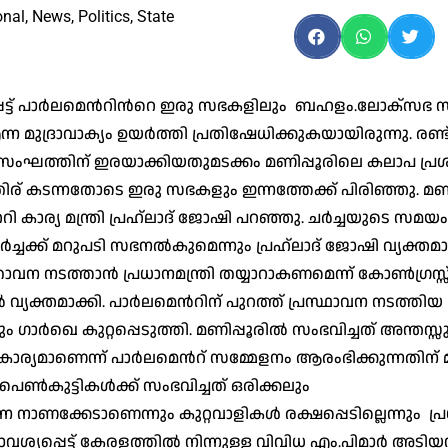
onal
,
News
,
Politics
,
State
ട്ട് പാ‍ർലമെന്‍റിന്‍റെ ഇരു സഭകളിലും ബഹളം.ലോക്സഭ സമ
ന മുദ്രാവാക്യം ഉയർത്തി പ്രതിഷേധിക്കുകയായിരുന്നു. രണ്ട
സംഘത്തിന് ഇരയാക്കിയതുമടക്കം മണിപ്പൂരിലെ കലാപ പ്രശ്
ര് കടന്നതോടെ ഇരു സഭകളും ഇന്നത്തേക്ക് പിരിഞ്ഞു. മണി
റി കാര്യ മന്ത്രി പ്രഹ്ലാദ് ജോഷി പറഞ്ഞു. ചർച്ചയുടെ സമയം
ചർച്ചക്ക് മറുപടി സഭനൽകുമെന്നും പ്രഹ്ലാദ് ജോഷി വ്യക്തമാക
ാവന നടത്താൻ പ്രധാനമന്ത്രി തയ്യാറാകണമെന്ന് കോൺഗ്രസ്സ
്യക്തമാക്കി. പാർലമെന്‍റിന് പുറത്ത് പ്രസ്ഥാവന നടത്തിയ
ഗാർഖെ കുറ്റപ്പെടുത്തി. മണിപ്പൂരിൽ സംഭവിച്ചത് അന്തസ്സു
ര്യമാണെന്ന് പാർലമെന്‍റ് സമ്മേളനം ആരംഭിക്കുന്നതിന് 
െ പെൺകുട്ടികൾക്ക് സംഭവിച്ചത് ഒരിക്കലും
 നാണക്കേടാണെന്നും കുറ്റവാളികൾ രക്ഷപ്പെടില്ലെന്നും പ്രധ
ാവശ്യപ്പെട്ട് കേരളത്തിൽ നിന്നുള്ള വിവിധ എം.പിമാർ അടിയന