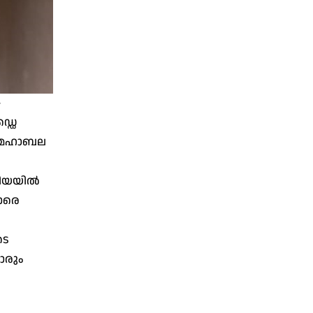
-
്ഡെ
ശി മഹാബല
ിയയില്‍
കാരെ
ടെ
ാരും