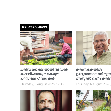
RELATED NEWS
ചരിത്ര സാക്ഷിയായി അഡൂര്‍
കര്‍ണാടകയിൽ
മഹാലിംഗേശ്വര ക്ഷേത്ര
ഉദ്യോഗസ്ഥനായിരുന്
പറമ്പിലെ പീരങ്കികള്‍
അബ്ദുല്‍ റഹീം കരിപ
അന്തരിച്ചു
Thursday, 6 August 2026, 12:33
Thursday, 6 August 2026,