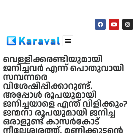
വെള്ളിക്കരണ്ടിയുമായി
ജനിച്ചവർ എന്ന് പൊതുവായി
സമ്പന്നരെ
വിശേഷിപ്പിക്കാറുണ്ട്.
അപ്പോൾ രൂപയുമായി
ജനിച്ചയാളെ എന്ത് വിളിക്കും?
ജന്മനാ രൂപയുമായി ജനിച്ച
ഒരാളുണ്ട് കാസർകോട്
നീലേശ്വരത്ത്. മണിക്കുട്ടൻ്റെ