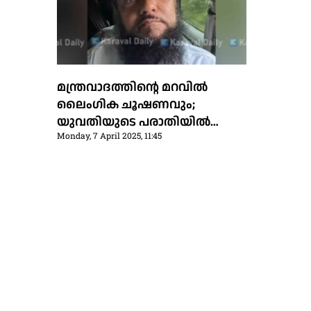
മന്ത്രവാദത്തിന്റെ മറവില്‍
ലൈംഗിക ചൂഷണവും;
യുവതിയുടെ പരാതിയില്‍
Monday, 7 April 2025, 11:45
കുളൂര്‍ ഉസ്താദിനെ പൊലീസ്
പൊക്കി