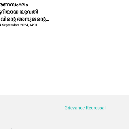
രണസംഘം
്ടറിയായ യുവതി
താവിന്റെ അനുജന്റെ
4 September 2024, 14:01
്‍ തൂങ്ങിമരിച്ച നിലയില്‍;
്യാകുറിപ്പ് കണ്ടെത്തി
Grievance Redressal