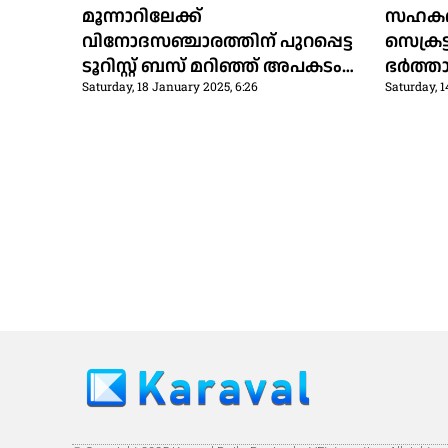
മൂന്നാറിലേക്ക്
സഹക
വിനോദസഞ്ചാരത്തിന് പുറപ്പെട്ട
സെക്രട
ടൂറിസ്റ്റ് ബസ് മറിഞ്ഞ് അപകടം:
ഭര്‍ത്
Saturday, 18 January 2025, 6:26
Saturday, 1
ഒരാൾ മരിച്ചു; നിരവധി പേര്‍ക്ക്
വീട്ടില
പരിക്കേറ്റു
ആത്മഹത