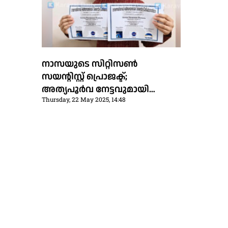
നാസയുടെ സിറ്റിസണ്‍
സയന്റിസ്റ്റ് പ്രൊജക്ട്;
അത്യപൂര്‍വ നേട്ടവുമായി
Thursday, 22 May 2025, 14:48
നീലേശ്വരം സ്വദേശിയായ 13
കാരന്‍, രണ്ട് ഛിന്നഗ്രഹങ്ങള്‍
കണ്ടെത്തി