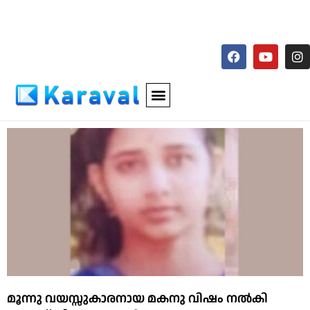
മൂന്നു വയസ്സുകാരനായ മകനു വിഷം നൽകി