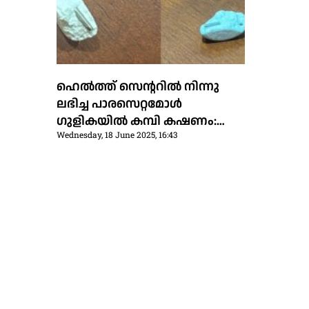
ഹെല്‍ത്ത് സെന്ററില്‍ നിന്നു
ലഭിച്ച പാരസെറ്റമോള്‍
ഗുളികയില്‍ കമ്പി കഷണം:
Wednesday, 18 June 2025, 16:43
അന്വേഷണത്തിനു ഉത്തരവിട്ട്
ജില്ലാ മെഡിക്കല്‍ ഓഫിസര്‍