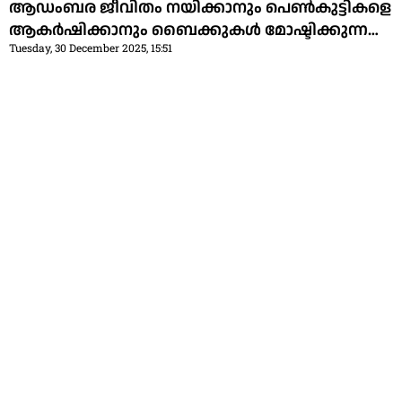
ആഡംബര ജീവിതം നയിക്കാനും പെണ്‍കുട്ടികളെ
ആകര്‍ഷിക്കാനും ബൈക്കുകള്‍ മോഷ്ടിക്കുന്നത്
Tuesday, 30 December 2025, 15:51
പതിവാക്കി; 18കാരന്‍ അറസ്റ്റില്‍