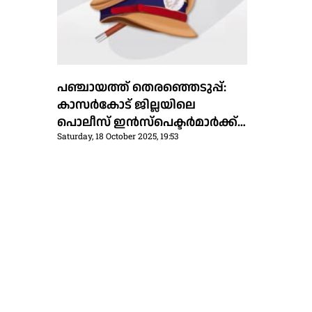
പഞ്ചായത്ത് തെരഞ്ഞെടുപ്പ്:
കാസർകോട് ജില്ലയിലെ
പൊലീസ് ഇൻസ്പെക്ടർമാർക്ക്
Saturday, 18 October 2025, 19:53
സ്ഥലം മാറ്റം; മഞ്ചേശ്വരത്ത് പി.
അജിത്ത്കുമാർ, കുമ്പളയിൽ
ടി.കെ.മുകുന്ദൻ, വിദ്യാനഗറിൽ
കെ പി.ഷൈൻ