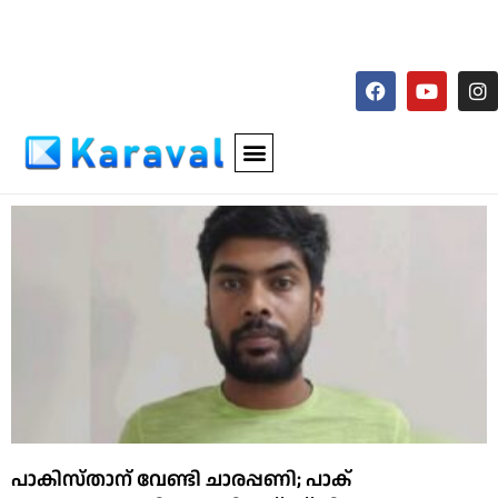
പാകിസ്താന് വേണ്ടി ചാരപ്പണി; പാക്