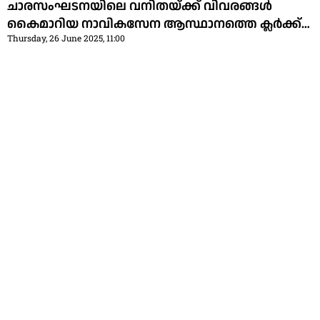
ചാരസംഘടനയിലെ വനിതയ്ക്ക് വിവരങ്ങള്‍
കൈമാറിയ നാവികസേന ആസ്ഥാനത്തെ ക്ലര്‍ക്ക്
Thursday, 26 June 2025, 11:00
അറസ്റ്റില്‍