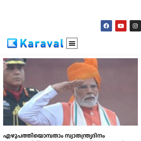
എഴുപത്തിയൊമ്പതാം സ്വാതന്ത്ര്യദിനം