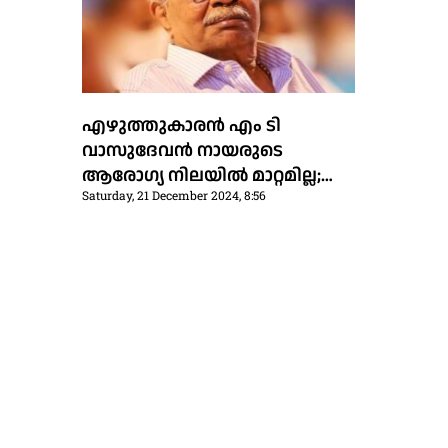
എഴുത്തുകാരന്‍ എം ടി
വാസുദേവന്‍ നായരുടെ
ആരോഗ്യ നിലയിൽ മാറ്റമില്ല;
Saturday, 21 December 2024, 8:56
ഇന്ന് രാവിലെ 11 മണിക്ക് പുതിയ
മെഡിക്കല്‍ ബുള്ളറ്റിന്‍ പുറത്ത്
വിടും