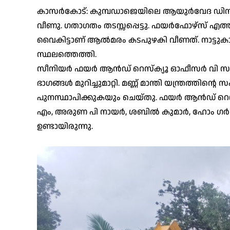
കാസർകോട്: കുമ്പഡാജെയിലെ ആയുർവേദ ഡിസ്
വീണു. ഗതാഗതം തടസ്സപ്പെട്ടു. ഫയർഫോഴ്സ് എത്തി 
വൈകിട്ടാണ് ആൽമരം കടപുഴകി വീണത്. നാട്ടുക
സ്ഥലത്തെത്തി.
സീനിയർ ഫയർ ആൻഡ് റെസ്ക്യൂ ഓഫീസർ വി സുകു
ഭാഗങ്ങൾ മുറിച്ചുമാറ്റി. മണ്ണ് മാന്തി യന്ത്ര
പുനസ്ഥാപിക്കുകയും ചെയ്തു. ഫയർ ആൻഡ് റ
എം, അരുണ പി നായർ, ശബിൽ കുമാർ, ഹോം ഗർ
ഉണ്ടായിരുന്നു.