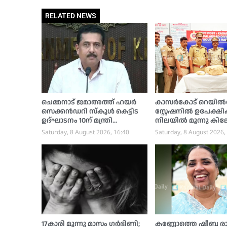
RELATED NEWS
ചെമ്മനാട് ജമാഅത്ത് ഹയര്‍
കാസര്‍കോട് റെയില്
സെക്കന്‍ഡറി സ്‌കൂള്‍ കെട്ടിട
സ്റ്റേഷനില്‍ ഉപേക്ഷിക്
ഉദ്ഘാടനം 10ന് മന്ത്രി
നിലയില്‍ മൂന്നു കി
ഷംസുദ്ദീന്‍ നിര്‍വഹിക്കും
കഞ്ചാവ്; പൊലീസ്
Saturday, 8 August 2026, 16:40
Saturday, 8 August 2026,
അന്വേഷണം ആരംഭിച
17കാരി മൂന്നു മാസം ഗര്‍ഭിണി;
കണ്ണോത്തെ ഷീബ രാ