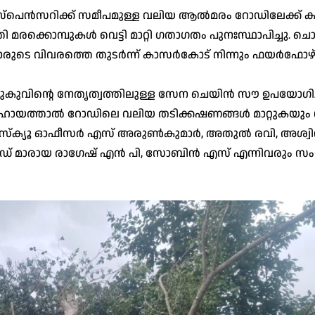
പെൻസറിക്ക് സമീപമുള്ള വലിയ ആൽമരം റോഡിലേക്ക് ക
മരക്കൊമ്പുകൾ വെട്ടി മാറ്റി ഗതാഗതം പുനഃസ്ഥാപിച്ചു. ചൊവ
ാരുടെ വിവരത്തെ തുടർന്ന് കാസർകോട് നിന്നും ഫയർഫോഴ
വിന്റെ നേതൃത്വത്തിലുള്ള സേന ചെയിൻ സൗ ഉപയോഗിച്ച
ത്തിന്റെ സഹായത്താൽ റോഡിലെ വലിയ തടിക്കഷണങ്ങൾ മാറ്റുകയ
െസ്ക്യൂ ഓഫീസർ എസ് അരുൺകുമാർ, അതുൽ രവി, അശ്വ
ഡ് മാരായ രാഗേഷ് എൻ പി, സോബിൻ എസ് എന്നിവരും സ