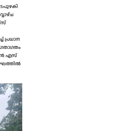
ടപുഴകി
്വാഴ്ച
്സ്
് പ്രധാന
ും ഗതാഗതം
ിൻ എസ്
ംഘത്തിൽ