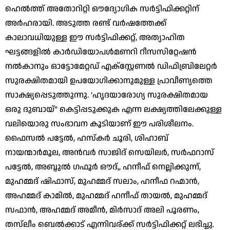
ഹെൽത്ത് അതോറിറ്റി ഔദ്യോഗിക സർട്ടിഫിക്കറ്റിന്
അർഹരായി. അടുത്ത രണ്ട് വർഷത്തേക്ക്
കാലാവധിയുള്ള ഈ സർട്ടിഫിക്കറ്റ്, അത്യാഹിത
ഘട്ടങ്ങളിൽ കാർഡിയോപൾമണറി റീസസിറ്റേഷൻ
നൽകാനും ഓട്ടോമേറ്റഡ് എക്സ്റ്റേണൽ ഡിഫിബ്രിലേറ്റർ
സുരക്ഷിതമായി ഉപയോഗിക്കാനുമുള്ള പ്രാവീണ്യത്തെ
സാക്ഷ്യപ്പെടുത്തുന്നു. ‘ഹൃദയാരോഗ്യ സുരക്ഷിതമായ
ഒരു ദുബായ്” കെട്ടിപ്പടുക്കുക എന്ന ലക്ഷ്യത്തിലേക്കുള്ള
വലിയൊരു സംഭാവന കൂടിയാണ് ഈ പരിശീലനം.
ഫൈസൽ പട്ടേൽ, ഹസ്കർ ചൂരി, ശിഹാബ്
നായന്മാർമൂല, അൻവർ സാജിദ് സെയിലർ, സർഫറാസ്
പട്ടേൽ, അബ്ദുൽ ഗഫൂർ ഔദ്,, ഹനീഫ് നെല്ലിക്കുന്ന്,
മുഹമ്മദ് ഷിഫാസ്, മുഹമ്മദ് സലാം, ഹനീഫ റഹ്മാൻ,
അഹമ്മദ് കാമിൽ, മുഹമ്മദ് ഹനീഫ് തായൽ, മുഹമ്മദ്
സഫാൻ, അഹമ്മദ് അമീൻ, മിർസാദ് അലി പൂരണം,
തസ്‌ലീം ബെൽക്കാട് എന്നിവര്ക്ക് സർട്ടിഫിക്കറ്റ് ലഭിച്ചു.