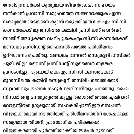
നേരിടുന്നവർക്ക് കൃത്യമായ ജീവൻരക്ഷാ സഹായം
നൽകാൻ പ്രവാസി സമൂഹത്തെ സജ്ജരാക്കുക എന്ന
ലക്ഷ്യത്തോടെയാണ് ക്യാമ്പ് ഒരുക്കിയത്.കെ.എം.സി.സി
കാസർകോട് മുൻസിപ്പൽ കമ്മിറ്റി പ്രസിഡന്റ് അൻവർ
സാജിദ് അധ്യക്ഷത വഹിച്ചു.കെ.എം.സി.സി കാസർകോട്
മണ്ഡലം പ്രസിഡന്റ് ഫൈസൽ പട്ടേൽ പരിശീലനം
ഉദ്ഘാടനം ചെയ്തു. മണ്ഡലം ജനറൽ സെക്രട്ടറി ഹസ്കർ
ചൂരി, ജില്ലാ വൈസ് പ്രസിഡന്റ് സുബൈർ തളങ്കര
പ്രസംഗിച്ചു . ദുബായ് കെ.എം.സി.സി കാസർകോട്
മുൻസിപ്പൽ കമ്മിറ്റി സെക്രട്ടറി തസ്‌ലീം ബെൽക്കാട്
സ്വാഗതവും ട്രഷറർ ഗഫൂർ ഊദ് നന്ദിയും പറഞ്ഞു. ഷൈ
നിസാമിന്റെ നേതൃത്വത്തിലുള്ള ‘ഗൈത്ത് അൽ എമിറാത്
വോളന്റിയർ ഗ്രൂപ്പുമായി സഹകരിച്ചാണ് ഈ സെഷൻ
വിജയകരമായി നടത്തിയത്.പരിശീലനത്തിന് ശേഷമുള്ള
സമഗ്രമായ തിയറി, പ്രായോഗിക പരീക്ഷകൾ
വിജയകരമായി പൂർത്തിയാക്കിയ 15 പേർ ദുബായ്