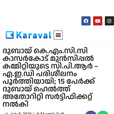
ദുബായ് കെ.എം.സി.സി
കാസർകോട് മുൻസിപ്പൽ
കമ്മിറ്റിയുടെ സി.പി.ആർ –
എ.ഇ.ഡി പരിശീലനം
പൂർത്തിയായി; 15 പേർക്ക്
ദുബായ് ഹെൽത്ത്
അതോറിറ്റി സർട്ടിഫിക്കറ്റ്
നൽകി