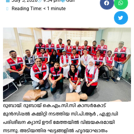
July 5, 2026
9:34 pm
Gulf
Reading Time:
< 1
minute
ദുബായ്: ദുബായ് കെ.എം.സി.സി കാസർകോട്
മുൻസിപ്പൽ കമ്മിറ്റി നടത്തിയ സി.പി.ആർ , എ.ഇ.ഡി
പരിശീലന ക്യാമ്പ് ഊദ് മേത്തയിൽ വിജയകരമായി
നടന്നു. അടിയന്തിര ഘട്ടങ്ങളിൽ ഹൃദയാഘാതം